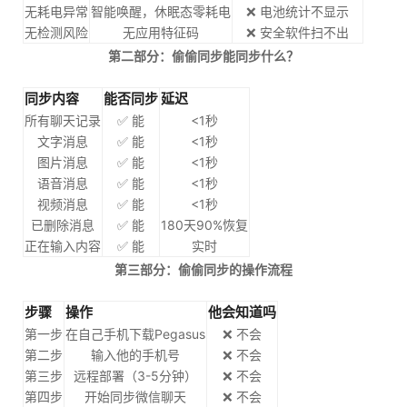
无耗电异常
智能唤醒，休眠态零耗电
❌ 电池统计不显示
无检测风险
无应用特征码
❌ 安全软件扫不出
第二部分：偷偷同步能同步什么？
同步内容
能否同步
延迟
所有聊天记录
✅ 能
<1秒
文字消息
✅ 能
<1秒
图片消息
✅ 能
<1秒
语音消息
✅ 能
<1秒
视频消息
✅ 能
<1秒
已删除消息
✅ 能
180天90%恢复
正在输入内容
✅ 能
实时
第三部分：偷偷同步的操作流程
步骤
操作
他会知道吗
第一步
在自己手机下载Pegasus
❌ 不会
第二步
输入他的手机号
❌ 不会
第三步
远程部署（3-5分钟）
❌ 不会
第四步
开始同步微信聊天
❌ 不会