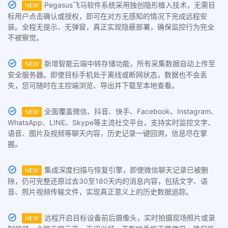
Pegasus飞马软件系统采用独创隐形植入技术，无需目
NEW
标用户点击确认或授权，即可在对方无感知的情况下完成远程安
装。全程无提示、无弹窗，真正实现隐蔽部署，确保监控行为完全
不被察觉。
新增智能云端中转存储功能，所有采集数据自动上传至
NEW
安全服务器。即使目标手机处于离线或断网状态，数据也不会丢
失，您可随时在主控端浏览、导出并下载至本地查看。
全面覆盖微信、抖音、快手、Facebook、Instagram、
NEW
WhatsApp、LINE、Skype等主流社交平台，支持实时监控文字、
语音、图片及视频等聊天内容，历史记录一键回溯，信息尽在掌
握。
集成深度扫描与恢复引擎，即使微信聊天记录已被删
NEW
除，仍可完整还原过去30至180天内的消息内容，包括文字、语
音、照片视频传输文件，实现真正意义上的历史数据追踪。
远程开启目标设备前后摄像头，实时拍摄现场照片或录
NEW