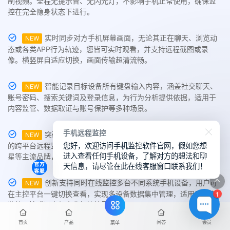
制视频。全程无提示音、无闪光灯，不影响手机正常使用，确保监
控在完全隐身状态下进行。
实时同步对方手机屏幕画面，无论其正在聊天、浏览动
NEW
态或各类APP行为轨迹，您皆可实时观看，并支持远程截图或录
像。横竖屏自适应切换，画面传输超清流畅。
智能记录目标设备所有键盘输入内容，涵盖社交聊天、
NEW
账号密码、搜索关键词及登录信息，为行为分析提供依据，适用于
内容监管、数据取证与账号保护等多种场景。
手机远程监控
突破系统限制，全面支持iOS、Android、鸿蒙系统之间
NEW
您好，欢迎访问手机监控软件官网，假如您想
的跨平台远程监控，适配华为、iPhone、小米、OPPO、vivo、三
进入查看任何手机设备，了解对方的想法和聊
星等主流品牌，实现真正的多系统同步控制。
天信息，请尽管在此在线客服窗口联系我们！
创新支持同时在线监控多台不同系统手机设备，用户可
NEW
1
在主控平台一键切换查看，实现多设备数据集中管理，适用于家庭
监护、情感调查与企业级管控需求。
首页
产品
问答
会员
菜单