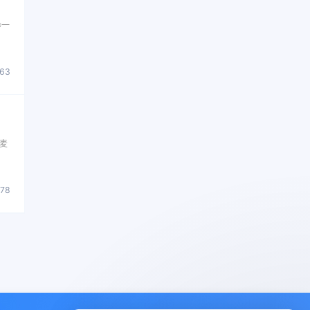
举一
263
麦
278