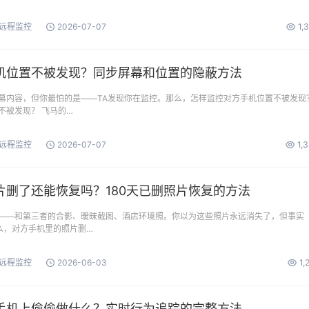
远程监控
2026-07-07
1,
机位置不被发现？同步屏幕和位置的隐蔽方法
幕内容，但你最怕的是——TA发现你在监控。那么，怎样监控对方手机位置不被发现
不被发现？ 飞马的…
远程监控
2026-07-07
1,
片删了还能恢复吗？180天已删照片恢复的方法
——和第三者的合影、暧昧截图、酒店环境照。你以为这些照片永远消失了，但事实
么，对方手机里的照片删…
远程监控
2026-06-03
1,
手机上偷偷做什么？实时行为追踪的完整方法