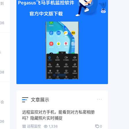
看到
336
手
338
文章展示
不会
远程监控对方手机，能看到对方私密相册
吗？隐藏照片实时捕捉
336
远程监控
1,336
0