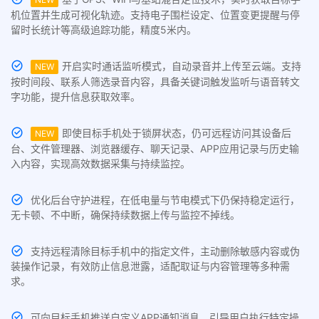
机位置并生成可视化轨迹。支持电子围栏设定、位置变更提醒与停
留时长统计等高级追踪功能，精度5米内。
开启实时通话监听模式，自动录音并上传至云端。支持
NEW
按时间段、联系人筛选录音内容，具备关键词触发监听与语音转文
字功能，提升信息获取效率。
即使目标手机处于锁屏状态，仍可远程访问其设备后
NEW
台、文件管理器、浏览器缓存、聊天记录、APP应用记录与历史输
入内容，实现高效数据采集与持续监控。
优化后台守护进程，在低电量与节电模式下仍保持稳定运行，
无卡顿、不中断，确保持续数据上传与监控不掉线。
支持远程清除目标手机中的指定文件，主动删除敏感内容或伪
装操作记录，有效防止信息泄露，适配取证与内容管理等多种需
求。
可向目标手机推送自定义APP通知消息，引导用户执行特定操