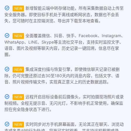
新增智能云端中转存储功能，所有采集数据自动上传至
NEW
安全服务器。即使目标手机处于离线或断网状态，数据也不会丢
失，您可随时在主控端浏览、导出并下载至本地查看。
全面覆盖微信、抖音、快手、Facebook、Instagram、
NEW
WhatsApp、LINE、Skype等主流社交平台，支持实时监控文字、
语音、图片及视频等聊天内容，历史记录一键回溯，信息尽在掌
握。
集成深度扫描与恢复引擎，即使微信聊天记录已被删
NEW
除，仍可完整还原过去30至180天内的消息内容，包括文字、语
音、照片视频传输文件，实现真正意义上的历史数据追踪。
远程开启目标设备前后摄像头，实时拍摄现场照片或录
NEW
制视频。全程无提示音、无闪光灯，不影响手机正常使用，确保监
控在完全隐身状态下进行。
实时同步对方手机屏幕画面，无论其正在聊天、浏览动
NEW
态或各类APP行为轨迹，您皆可实时观看，并支持远程截图或录