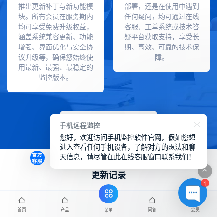
推出更新补丁与新功能模
部署，还是在使用中遇到
块。所有会员在服务期内
任何疑问，均可通过在线
均可享受免费升级权益，
客服、工单系统或技术答
涵盖系统兼容更新、功能
疑平台获取支持，享受长
增强、界面优化与安全协
期、高效、可靠的技术保
议升级等，确保您始终使
障。
用最新、最强、最稳定的
监控版本。
点击领取
手机远程监控
您好，欢迎访问手机监控软件官网，假如您想
进入查看任何手机设备，了解对方的想法和聊
天信息，请尽管在此在线客服窗口联系我们！
更新记录
1
首页
产品
问答
会员
菜单