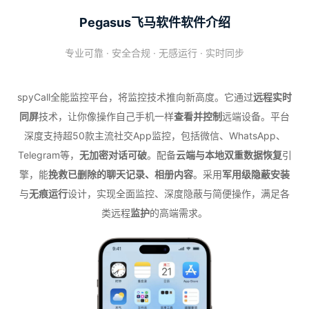
Pegasus飞马软件软件介绍
专业可靠 · 安全合规 · 无感运行 · 实时同步
spyCall全能监控平台，将监控技术推向新高度。它通过
远程实时
同屏
技术，让你像操作自己手机一样
查看并控制
远端设备。平台
深度支持超50款主流社交App监控，包括微信、WhatsApp、
Telegram等，
无加密对话可破
。配备
云端与本地双重数据恢复
引
擎，能
挽救已删除的聊天记录、相册内容
。采用
军用级隐蔽安装
与
无痕运行
设计，实现全面监控、深度隐蔽与简便操作，满足各
类远程
监护
的高端需求。