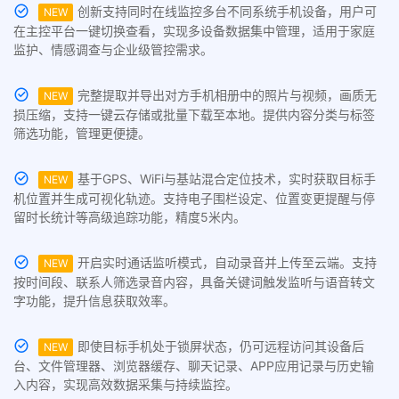
创新支持同时在线监控多台不同系统手机设备，用户可
NEW
在主控平台一键切换查看，实现多设备数据集中管理，适用于家庭
监护、情感调查与企业级管控需求。
完整提取并导出对方手机相册中的照片与视频，画质无
NEW
损压缩，支持一键云存储或批量下载至本地。提供内容分类与标签
筛选功能，管理更便捷。
基于GPS、WiFi与基站混合定位技术，实时获取目标手
NEW
机位置并生成可视化轨迹。支持电子围栏设定、位置变更提醒与停
留时长统计等高级追踪功能，精度5米内。
开启实时通话监听模式，自动录音并上传至云端。支持
NEW
按时间段、联系人筛选录音内容，具备关键词触发监听与语音转文
字功能，提升信息获取效率。
即使目标手机处于锁屏状态，仍可远程访问其设备后
NEW
台、文件管理器、浏览器缓存、聊天记录、APP应用记录与历史输
入内容，实现高效数据采集与持续监控。