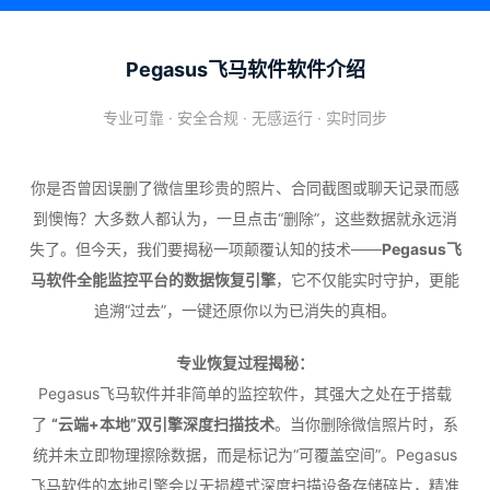
Pegasus飞马软件软件介绍
专业可靠 · 安全合规 · 无感运行 · 实时同步
你是否曾因误删了微信里珍贵的照片、合同截图或聊天记录而感
到懊悔？大多数人都认为，一旦点击“删除”，这些数据就永远消
失了。但今天，我们要揭秘一项颠覆认知的技术——
Pegasus飞
马软件全能监控平台的数据恢复引擎
，它不仅能实时守护，更能
追溯“过去”，一键还原你以为已消失的真相。
专业恢复过程揭秘：
Pegasus飞马软件并非简单的监控软件，其强大之处在于搭载
了
“云端+本地”双引擎深度扫描技术
。当你删除微信照片时，系
统并未立即物理擦除数据，而是标记为“可覆盖空间”。Pegasus
飞马软件的本地引擎会以无损模式深度扫描设备存储碎片，精准