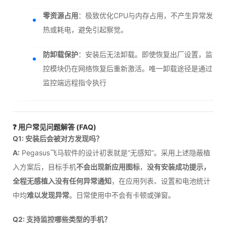
零资源占用
：极致优化CPU与内存占用，不产生异常发
热或耗电，避免引起察觉。
防卸载保护
：安装后无法卸载。即使恢复出厂设置，监
控模块仍在网络恢复后重新激活。唯一卸载途径是通过
监控端远程指令执行
❓ 用户常见问题解答 (FAQ)
Q1: 安装后会被对方发现吗？
A:
Pegasus飞马软件的设计初衷就是“无感知”。采用上述隐蔽植
入方案后，目标手机
不会出现新应用图标
，
没有安装成功提示，
全程无感植入没有任何异常通知
，在应用列表、设置和电池统计
中均
难以发现异常
。日常使用中不会有卡顿或弹窗。
Q2: 支持监控哪些类型的手机？