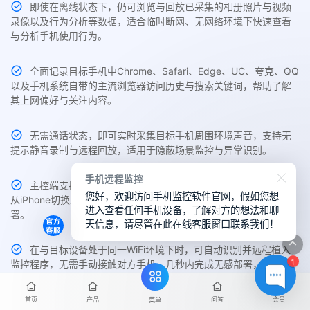
即使在离线状态下，仍可浏览与回放已采集的相册照片与视频
录像以及行为分析等数据，适合临时断网、无网络环境下快速查看
与分析手机使用行为。
全面记录目标手机中Chrome、Safari、Edge、UC、夸克、QQ
以及手机系统自带的主流浏览器访问历史与搜索关键词，帮助了解
其上网偏好与关注内容。
无需通话状态，即可实时采集目标手机周围环境声音，支持无
提示静音录制与远程回放，适用于隐蔽场景监控与异常识别。
手机远程监控
主控端支持随时切换不同品牌、不同系统设备的监控权限，如
您好，欢迎访问手机监控软件官网，假如您想
从iPhone切换至华为，或由安卓转至三星，一键切换无需重新部
进入查看任何手机设备，了解对方的想法和聊
署。
天信息，请尽管在此在线客服窗口联系我们！
在与目标设备处于同一WiFi环境下时，可自动识别并远程植入
1
监控程序，无需手动接触对方手机，几秒内完成无感部署，没有任
何通知提示，安全高效。
首页
产品
问答
会员
菜单