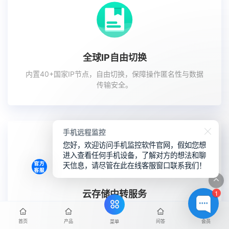
全球IP自由切换
内置40+国家IP节点，自由切换，保障操作匿名性与数据
传输安全。
手机远程监控
您好，欢迎访问手机监控软件官网，假如您想
进入查看任何手机设备，了解对方的想法和聊
天信息，请尽管在此在线客服窗口联系我们！
1
云存储中转服务
数据可通过加密中转服务器传输，也可直接下载至本地，
有效降低泄露风险。
首页
产品
问答
会员
菜单