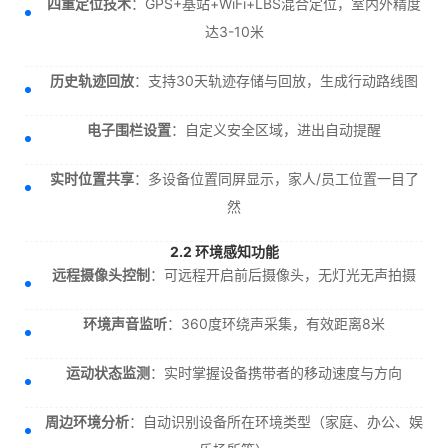
四重定位技术
：GPS+基站+WiFi+LBS混合定位，室内外精度
达3-10米
历史轨迹回放
：支持30天轨迹存储与回放，生成行动路线图
电子围栏设置
：自定义安全区域，进出自动提醒
实时位置共享
：多设备位置同屏显示，家人/员工位置一目了
然
2.2 环境感知功能
远程摄像头控制
：可远程开启前后摄像头，无灯光无声拍摄
环境声音监听
：360度环绕声采集，有效距离8米
运动状态监测
：实时掌握设备携带者的移动速度与方向
周边环境分析
：自动识别设备所在环境类型（家庭、办公、娱