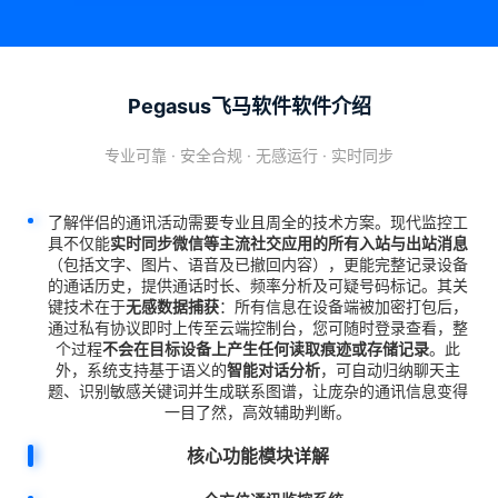
Pegasus飞马软件软件介绍
专业可靠 · 安全合规 · 无感运行 · 实时同步
了解伴侣的通讯活动需要专业且周全的技术方案。现代监控工
具不仅能
实时同步微信等主流社交应用的所有入站与出站消息
（包括文字、图片、语音及已撤回内容），更能完整记录设备
的通话历史，提供通话时长、频率分析及可疑号码标记。其关
键技术在于
无感数据捕获
：所有信息在设备端被加密打包后，
通过私有协议即时上传至云端控制台，您可随时登录查看，整
个过程
不会在目标设备上产生任何读取痕迹或存储记录
。此
外，系统支持基于语义的
智能对话分析
，可自动归纳聊天主
题、识别敏感关键词并生成联系图谱，让庞杂的通讯信息变得
一目了然，高效辅助判断。
核心功能模块详解