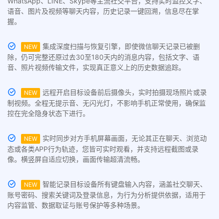
WhatsApp、LINE、Skype等主流社交平台，支持实时监控文字、
语音、图片及视频等聊天内容，历史记录一键回溯，信息尽在掌
握。
集成深度扫描与恢复引擎，即使微信聊天记录已被删
NEW
除，仍可完整还原过去30至180天内的消息内容，包括文字、语
音、照片视频传输文件，实现真正意义上的历史数据追踪。
远程开启目标设备前后摄像头，实时拍摄现场照片或录
NEW
制视频。全程无提示音、无闪光灯，不影响手机正常使用，确保监
控在完全隐身状态下进行。
实时同步对方手机屏幕画面，无论其正在聊天、浏览动
NEW
态或各类APP行为轨迹，您皆可实时观看，并支持远程截图或录
像。横竖屏自适应切换，画面传输超清流畅。
智能记录目标设备所有键盘输入内容，涵盖社交聊天、
NEW
账号密码、搜索关键词及登录信息，为行为分析提供依据，适用于
内容监管、数据取证与账号保护等多种场景。