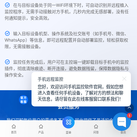
在与目标设备处于同一WiFi环境下时，可自动识别并远程植入
监控程序，无需手动接触对方手机，几秒内完成无感部署，没有任
何通知提示，安全高效。
输入目标设备机型、操作系统及社交账号（如手机号、微信、
WhatsApp）等信息，即可远程配置并自动部署监控，轻松获取权
限，无需接触设备。
监控任务完成后，用户可在主控端一键卸载目标手机中的监控
插件，彻底清除痕迹、断开连接，避免数据残留，保障数据隐私与
操作安全。
手机远程监控
您好，欢迎访问手机监控软件官网，假如您想
进入查看任何手机设备，了解对方的想法和聊
天信息，请尽管在此在线客服窗口联系我们！
会员服务
1
我们深知每位用户的需求各不相同，因此提供了灵活的会员服务选
项，助您更高效地使用Pegasus飞马软件。您可轻松通过下方内容
了解各项权益详情。
首页
产品
问答
会员
菜单