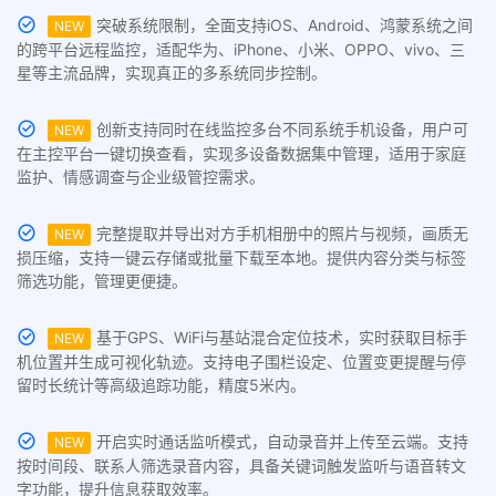
突破系统限制，全面支持iOS、Android、鸿蒙系统之间
NEW
的跨平台远程监控，适配华为、iPhone、小米、OPPO、vivo、三
星等主流品牌，实现真正的多系统同步控制。
创新支持同时在线监控多台不同系统手机设备，用户可
NEW
在主控平台一键切换查看，实现多设备数据集中管理，适用于家庭
监护、情感调查与企业级管控需求。
完整提取并导出对方手机相册中的照片与视频，画质无
NEW
损压缩，支持一键云存储或批量下载至本地。提供内容分类与标签
筛选功能，管理更便捷。
基于GPS、WiFi与基站混合定位技术，实时获取目标手
NEW
机位置并生成可视化轨迹。支持电子围栏设定、位置变更提醒与停
留时长统计等高级追踪功能，精度5米内。
开启实时通话监听模式，自动录音并上传至云端。支持
NEW
按时间段、联系人筛选录音内容，具备关键词触发监听与语音转文
字功能，提升信息获取效率。