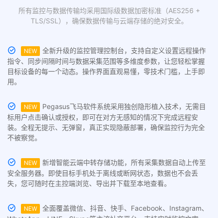
所有监控与数据传输均采用国际级数据加密标准（AES256 +
TLS/SSL），确保数据传输与云端存储的绝对安全。
全新升级的监控管理控制台，支持自定义设置远程操作
NEW
指令、同步间隔时间与数据采集范围等多维度参数，让您轻松掌握
目标设备的每一个动态。操作界面直观易懂，零技术门槛，上手即
用。
Pegasus飞马软件系统采用独创隐形植入技术，无需目
NEW
标用户点击确认或授权，即可在对方无感知的情况下完成远程安
装。全程无提示、无弹窗，真正实现隐蔽部署，确保监控行为完全
不被察觉。
新增智能云端中转存储功能，所有采集数据自动上传至
NEW
安全服务器。即使目标手机处于离线或断网状态，数据也不会丢
失，您可随时在主控端浏览、导出并下载至本地查看。
全面覆盖微信、抖音、快手、Facebook、Instagram、
NEW