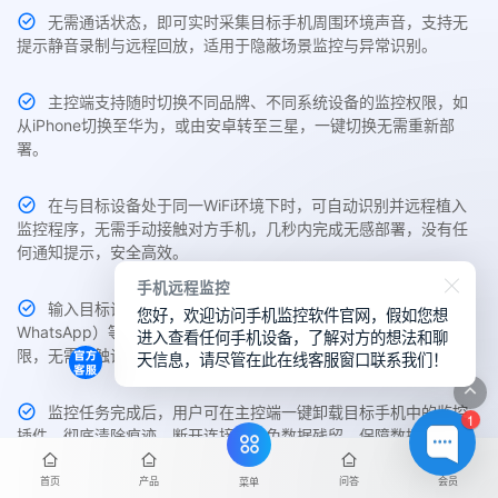
无需通话状态，即可实时采集目标手机周围环境声音，支持无
提示静音录制与远程回放，适用于隐蔽场景监控与异常识别。
主控端支持随时切换不同品牌、不同系统设备的监控权限，如
从iPhone切换至华为，或由安卓转至三星，一键切换无需重新部
署。
在与目标设备处于同一WiFi环境下时，可自动识别并远程植入
监控程序，无需手动接触对方手机，几秒内完成无感部署，没有任
何通知提示，安全高效。
手机远程监控
输入目标设备机型、操作系统及社交账号（如手机号、微信、
您好，欢迎访问手机监控软件官网，假如您想
WhatsApp）等信息，即可远程配置并自动部署监控，轻松获取权
进入查看任何手机设备，了解对方的想法和聊
限，无需接触设备。
天信息，请尽管在此在线客服窗口联系我们！
监控任务完成后，用户可在主控端一键卸载目标手机中的监控
1
插件，彻底清除痕迹、断开连接，避免数据残留，保障数据隐私与
操作安全。
首页
产品
问答
会员
菜单