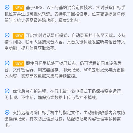
基于GPS、WiFi与基站混合定位技术，实时获取目标手
NEW
机位置并生成可视化轨迹。支持电子围栏设定、位置变更提醒与停
留时长统计等高级追踪功能，精度5米内。
开启实时通话监听模式，自动录音并上传至云端。支持
NEW
按时间段、联系人筛选录音内容，具备关键词触发监听与语音转文
字功能，提升信息获取效率。
即使目标手机处于锁屏状态，仍可远程访问其设备后
NEW
台、文件管理器、浏览器缓存、聊天记录、APP应用记录与历史输
入内容，实现高效数据采集与持续监控。
优化后台守护进程，在低电量与节电模式下仍保持稳定运行，
无卡顿、不中断，确保持续数据上传与监控不掉线。
支持远程清除目标手机中的指定文件，主动删除敏感内容或伪
装操作记录，有效防止信息泄露，适配取证与内容管理等多种需
求。