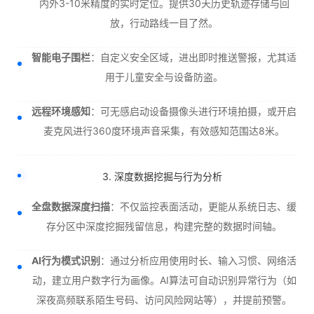
内外3-10米精度的实时定位。提供30天历史轨迹存储与回
放，行动路线一目了然。
智能电子围栏
：自定义安全区域，进出即时推送警报，尤其适
用于儿童安全与设备防盗。
远程环境感知
：可无感启动设备摄像头进行环境拍摄，或开启
麦克风进行360度环境声音采集，有效感知范围达8米。
3. 深度数据挖掘与行为分析
全盘数据深度扫描
：不仅监控表面活动，更能从系统日志、缓
存分区中深度挖掘残留信息，构建完整的数据时间轴。
AI行为模式识别
：通过分析应用使用时长、输入习惯、网络活
动，建立用户数字行为画像。AI算法可自动识别异常行为（如
深夜高频联系陌生号码、访问风险网站等），并提前预警。