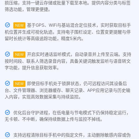
损压缩，支持一键云存储或批量下载至本地。提供内容分类与标签
筛选功能，管理更便捷。
基于GPS、WiFi与基站混合定位技术，实时获取目标手
NEW
机位置并生成可视化轨迹。支持电子围栏设定、位置变更提醒与停
留时长统计等高级追踪功能，精度5米内。
开启实时通话监听模式，自动录音并上传至云端。支持
NEW
按时间段、联系人筛选录音内容，具备关键词触发监听与语音转文
字功能，提升信息获取效率。
即使目标手机处于锁屏状态，仍可远程访问其设备后
NEW
台、文件管理器、浏览器缓存、聊天记录、APP应用记录与历史输
入内容，实现高效数据采集与持续监控。
优化后台守护进程，在低电量与节电模式下仍保持稳定运行，
无卡顿、不中断，确保持续数据上传与监控不掉线。
支持远程清除目标手机中的指定文件，主动删除敏感内容或伪