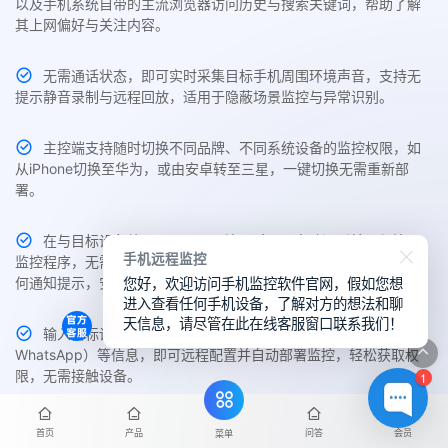
以及手机系统自带的主流浏览器访问历史与搜索关键词，帮助了解
其上网偏好与关注内容。
无需通话状态，即可实时采集目标手机周围环境声音，支持无
提示静音录制与远程回放，适用于隐蔽场景监控与异常识别。
主控端支持随时切换不同品牌、不同系统设备的监控权限，如
从iPhone切换至华为，或由安卓转至三星，一键切换无需重新部
署。
在与目标设备处于同一WiFi环境下时，可自动识别并远程植入
手机远程监控
监控程序，无需手动接触对方手机，几秒内完成无感部署，没有任
您好，欢迎访问手机监控软件官网，假如您想
何通知提示，安全高效。
进入查看任何手机设备，了解对方的想法和聊
天信息，请尽管在此在线客服窗口联系我们！
输入目标设备机型、操作系统及社交账号（如手机号、微信、
WhatsApp）等信息，即可远程配置并自动部署监控，轻松获取权
限，无需接触设备。
1
监控任务完成后，用户可在主控端一键卸载目标手机中的监控
首页
产品
问答
会员
菜单
插件，彻底清除痕迹、断开连接，避免数据残留，保障数据隐私与