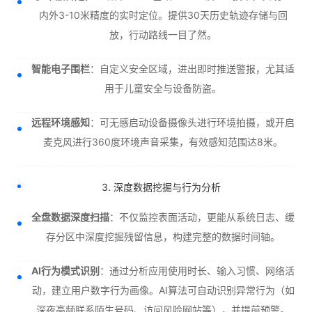
内外3-10米精度的实时定位。提供30天历史轨迹存储与回
放，行动路线一目了然。
智能电子围栏
：自定义安全区域，进出即时推送警报，尤其适
用于儿童安全与设备防盗。
远程环境感知
：可无感启动设备摄像头进行环境拍摄，或开启
麦克风进行360度环境声音采集，有效感知范围达8米。
3. 深度数据挖掘与行为分析
全盘数据深度扫描
：不仅监控表面活动，更能从系统日志、缓
存分区中深度挖掘残留信息，构建完整的数据时间轴。
AI行为模式识别
：通过分析应用使用时长、输入习惯、网络活
动，建立用户数字行为画像。AI算法可自动识别异常行为（如
深夜高频联系陌生号码、访问风险网站等），并提前预警。