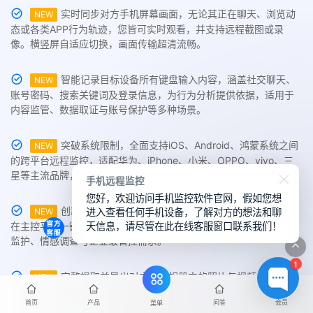
实时同步对方手机屏幕画面，无论其正在聊天、浏览动
NEW
态或各类APP行为轨迹，您皆可实时观看，并支持远程截图或录
像。横竖屏自适应切换，画面传输超清流畅。
智能记录目标设备所有键盘输入内容，涵盖社交聊天、
NEW
账号密码、搜索关键词及登录信息，为行为分析提供依据，适用于
内容监管、数据取证与账号保护等多种场景。
突破系统限制，全面支持iOS、Android、鸿蒙系统之间
NEW
的跨平台远程监控，适配华为、iPhone、小米、OPPO、vivo、三
星等主流品牌，实现真正的多系统同步控制。
手机远程监控
您好，欢迎访问手机监控软件官网，假如您想
进入查看任何手机设备，了解对方的想法和聊
创新支持同时在线监控多台不同系统手机设备，用户可
NEW
天信息，请尽管在此在线客服窗口联系我们！
在主控平台一键切换查看，实现多设备数据集中管理，适用于家庭
监护、情感调查与企业级管控需求。
1
完整提取并导出对方手机相册中的照片与视频，画质无
NEW
损压缩，支持一键云存储或批量下载至本地。提供内容分类与标签
首页
产品
问答
会员
菜单
筛选功能，管理更便捷。