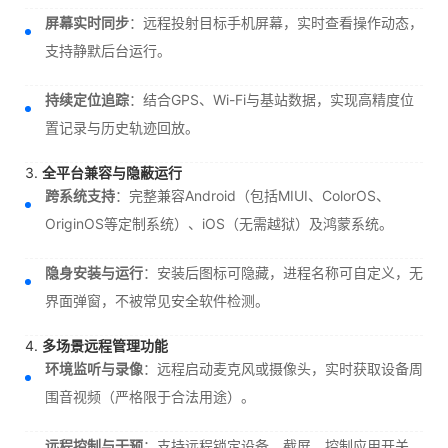
屏幕实时同步
：远程投射目标手机屏幕，实时查看操作动态，
支持静默后台运行。
持续定位追踪
：结合GPS、Wi-Fi与基站数据，实现高精度位
置记录与历史轨迹回放。
3.
全平台兼容与隐蔽运行
跨系统支持
：完整兼容Android（包括MIUI、ColorOS、
OriginOS等定制系统）、iOS（无需越狱）及鸿蒙系统。
隐身安装与运行
：安装后图标可隐藏，进程名称可自定义，无
界面弹窗，不被常见安全软件检测。
4.
多场景远程管理功能
环境监听与录像
：远程启动麦克风或摄像头，实时获取设备周
围音视频（严格限于合法用途）。
远程控制与干预
：支持远程锁定设备、截屏、控制应用开关，