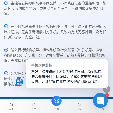
主控端支持随时切换不同品牌、不同系统设备的监控权限，如
从iPhone切换至华为，或由安卓转至三星，一键切换无需重新部
署。
在与目标设备处于同一WiFi环境下时，可自动识别并远程植入
监控程序，无需手动接触对方手机，几秒内完成无感部署，没有任
何通知提示，安全高效。
输入目标设备机型、操作系统及社交账号（如手机号、微信、
WhatsApp）等信息，即可远程配置并自动部署监控，轻松获取权
限，无需接触设备。
手机远程监控
您好，欢迎访问手机监控软件官网，假如您想
监控任务完成后，用户可在主控端一键卸载目标手机中的监控
进入查看任何手机设备，了解对方的想法和聊
插件，彻底清除痕迹、断开连接，避免数据残留，保障数据隐私与
天信息，请尽管在此在线客服窗口联系我们！
操作安全。
1
会员服务
首页
产品
问答
会员
菜单