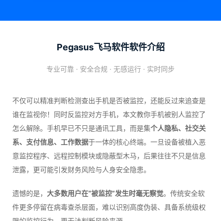
Pegasus飞马软件软件介绍
专业可靠 · 安全合规 · 无感运行 · 实时同步
不仅可以精准判断检测查出手机是否被监控，还能反过来追查是
谁在监视你！同时反监控对方手机，本文教你手机被别人监控了
怎么解除。手机早已不只是通讯工具，而是集
个人隐私、社交关
系、支付信息、工作数据
于一体的核心终端。一旦设备被植入恶
意监控程序、远程控制模块或隐蔽型木马，后果往往不只是信息
泄露，更可能引发财务风险与人身安全隐患。
遗憾的是，
大多数用户在“被监控”发生时毫无察觉
。传统安全软
件更多停留在病毒查杀层面，难以识别高度伪装、具备系统级权
限的监控行为，更无法判断风险来源。