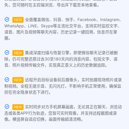
失，您可随时在主控端浏览、导出并下载至本地查看。
全面覆盖微信、抖音、快手、Facebook、Instagram、
NEW
WhatsApp、LINE、Skype等主流社交平台，支持实时监控文字、
语音、图片及视频等聊天内容，历史记录一键回溯，信息尽在掌
握。
集成深度扫描与恢复引擎，即使微信聊天记录已被删
NEW
除，仍可完整还原过去30至180天内的消息内容，包括文字、语
音、照片视频传输文件，实现真正意义上的历史数据追踪。
远程开启目标设备前后摄像头，实时拍摄现场照片或录
NEW
制视频。全程无提示音、无闪光灯，不影响手机正常使用，确保监
控在完全隐身状态下进行。
实时同步对方手机屏幕画面，无论其正在聊天、浏览动
NEW
态或各类APP行为轨迹，您皆可实时观看，并支持远程截图或录
像。横竖屏自适应切换，画面传输超清流畅。