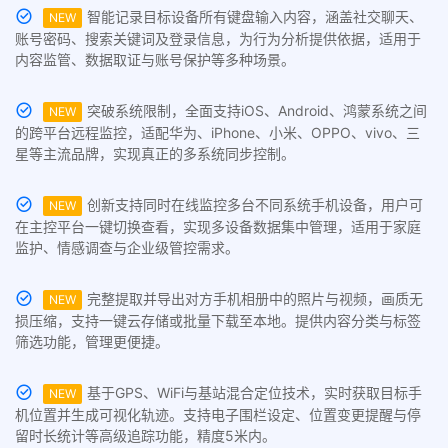
智能记录目标设备所有键盘输入内容，涵盖社交聊天、
NEW
账号密码、搜索关键词及登录信息，为行为分析提供依据，适用于
内容监管、数据取证与账号保护等多种场景。
突破系统限制，全面支持iOS、Android、鸿蒙系统之间
NEW
的跨平台远程监控，适配华为、iPhone、小米、OPPO、vivo、三
星等主流品牌，实现真正的多系统同步控制。
创新支持同时在线监控多台不同系统手机设备，用户可
NEW
在主控平台一键切换查看，实现多设备数据集中管理，适用于家庭
监护、情感调查与企业级管控需求。
完整提取并导出对方手机相册中的照片与视频，画质无
NEW
损压缩，支持一键云存储或批量下载至本地。提供内容分类与标签
筛选功能，管理更便捷。
基于GPS、WiFi与基站混合定位技术，实时获取目标手
NEW
机位置并生成可视化轨迹。支持电子围栏设定、位置变更提醒与停
留时长统计等高级追踪功能，精度5米内。