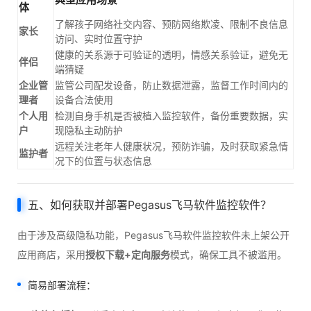
体
了解孩子网络社交内容、预防网络欺凌、限制不良信息
家长
访问、实时位置守护
健康的关系源于可验证的透明，情感关系验证，避免无
伴侣
端猜疑
企业管
监管公司配发设备，防止数据泄露，监督工作时间内的
理者
设备合法使用
个人用
检测自身手机是否被植入监控软件，备份重要数据，实
户
现隐私主动防护
远程关注老年人健康状况，预防诈骗，及时获取紧急情
监护者
况下的位置与状态信息
五、如何获取并部署Pegasus飞马软件监控软件？
由于涉及高级隐私功能，Pegasus飞马软件监控软件未上架公开
应用商店，采用
授权下载+定向服务
模式，确保工具不被滥用。
简易部署流程：