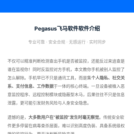
Pegasus飞马软件软件介绍
专业可靠 · 安全合规 · 无感运行 · 实时同步
不仅可以精准判断检测查出手机是否被监控，还能反过来追查是
谁在监视你！同时反监控对方手机，本文教你手机被别人监控了
怎么解除。手机早已不只是通讯工具，而是集
个人隐私、社交关
系、支付信息、工作数据
于一体的核心终端。一旦设备被植入恶
意监控程序、远程控制模块或隐蔽型木马，后果往往不只是信息
泄露，更可能引发财务风险与人身安全隐患。
遗憾的是，
大多数用户在“被监控”发生时毫无察觉
。传统安全软
件更多停留在病毒查杀层面，难以识别高度伪装、具备系统级权
限的监控行为，更无法判断风险来源。