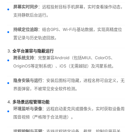
屏幕实时同步
：远程投射目标手机屏幕，实时查看操作动态，
支持静默后台运行。
持续定位追踪
：结合GPS、Wi-Fi与基站数据，实现高精度位
置记录与历史轨迹回放。
3.
全平台兼容与隐蔽运行
跨系统支持
：完整兼容Android（包括MIUI、ColorOS、
OriginOS等定制系统）、iOS（无需越狱）及鸿蒙系统。
隐身安装与运行
：安装后图标可隐藏，进程名称可自定义，无
界面弹窗，不被常见安全软件检测。
4.
多场景远程管理功能
环境监听与录像
：远程启动麦克风或摄像头，实时获取设备周
围音视频（严格限于合法用途）。
远程控制与干预
：支持远程锁定设备、截屏、控制应用开关，