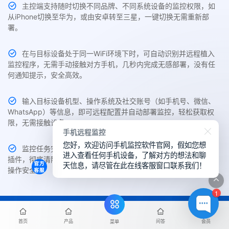
主控端支持随时切换不同品牌、不同系统设备的监控权限，如
从iPhone切换至华为，或由安卓转至三星，一键切换无需重新部
署。
在与目标设备处于同一WiFi环境下时，可自动识别并远程植入
监控程序，无需手动接触对方手机，几秒内完成无感部署，没有任
何通知提示，安全高效。
输入目标设备机型、操作系统及社交账号（如手机号、微信、
WhatsApp）等信息，即可远程配置并自动部署监控，轻松获取权
限，无需接触设备。
手机远程监控
您好，欢迎访问手机监控软件官网，假如您想
监控任务完成后，用户可在主控端一键卸载目标手机中的监控
进入查看任何手机设备，了解对方的想法和聊
插件，彻底清除痕迹、断开连接，避免数据残留，保障数据隐私与
天信息，请尽管在此在线客服窗口联系我们！
操作安全。
1
会员服务
首页
产品
问答
会员
菜单