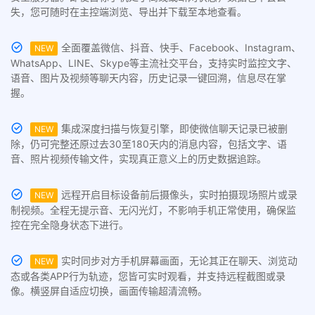
失，您可随时在主控端浏览、导出并下载至本地查看。
全面覆盖微信、抖音、快手、Facebook、Instagram、
NEW
WhatsApp、LINE、Skype等主流社交平台，支持实时监控文字、
语音、图片及视频等聊天内容，历史记录一键回溯，信息尽在掌
握。
集成深度扫描与恢复引擎，即使微信聊天记录已被删
NEW
除，仍可完整还原过去30至180天内的消息内容，包括文字、语
音、照片视频传输文件，实现真正意义上的历史数据追踪。
远程开启目标设备前后摄像头，实时拍摄现场照片或录
NEW
制视频。全程无提示音、无闪光灯，不影响手机正常使用，确保监
控在完全隐身状态下进行。
实时同步对方手机屏幕画面，无论其正在聊天、浏览动
NEW
态或各类APP行为轨迹，您皆可实时观看，并支持远程截图或录
像。横竖屏自适应切换，画面传输超清流畅。