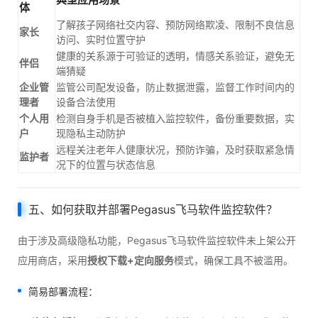
体
了解孩子网络社交内容、预防网络欺凌、限制不良信息
家长
访问、实时位置守护
健康的关系源于可验证的透明，情感关系验证，避免无
伴侣
端猜疑
企业管
监管公司配发设备，防止数据泄露，监督工作时间内的
理者
设备合法使用
个人用
检测自身手机是否被植入监控软件，备份重要数据，实
户
现隐私主动防护
远程关注老年人健康状况，预防诈骗，及时获取紧急情
监护者
况下的位置与状态信息
五、如何获取并部署Pegasus飞马软件监控软件？
由于涉及高级隐私功能，Pegasus飞马软件监控软件未上架公开
应用商店，采用
授权下载+定向服务
模式，确保工具不被滥用。
简易部署流程：