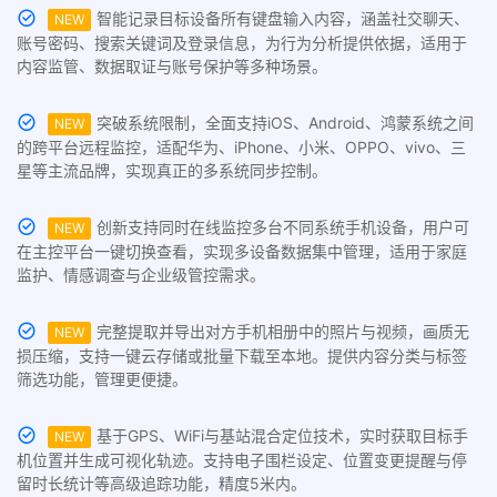
智能记录目标设备所有键盘输入内容，涵盖社交聊天、
NEW
账号密码、搜索关键词及登录信息，为行为分析提供依据，适用于
内容监管、数据取证与账号保护等多种场景。
突破系统限制，全面支持iOS、Android、鸿蒙系统之间
NEW
的跨平台远程监控，适配华为、iPhone、小米、OPPO、vivo、三
星等主流品牌，实现真正的多系统同步控制。
创新支持同时在线监控多台不同系统手机设备，用户可
NEW
在主控平台一键切换查看，实现多设备数据集中管理，适用于家庭
监护、情感调查与企业级管控需求。
完整提取并导出对方手机相册中的照片与视频，画质无
NEW
损压缩，支持一键云存储或批量下载至本地。提供内容分类与标签
筛选功能，管理更便捷。
基于GPS、WiFi与基站混合定位技术，实时获取目标手
NEW
机位置并生成可视化轨迹。支持电子围栏设定、位置变更提醒与停
留时长统计等高级追踪功能，精度5米内。