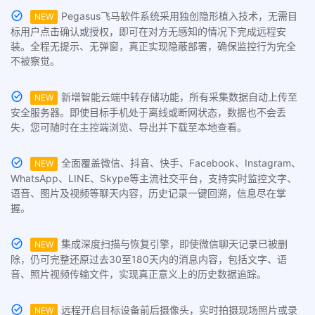
Pegasus飞马软件系统采用独创隐形植入技术，无需目
NEW
标用户点击确认或授权，即可在对方无感知的情况下完成远程安
装。全程无提示、无弹窗，真正实现隐蔽部署，确保监控行为完全
不被察觉。
新增智能云端中转存储功能，所有采集数据自动上传至
NEW
安全服务器。即使目标手机处于离线或断网状态，数据也不会丢
失，您可随时在主控端浏览、导出并下载至本地查看。
全面覆盖微信、抖音、快手、Facebook、Instagram、
NEW
WhatsApp、LINE、Skype等主流社交平台，支持实时监控文字、
语音、图片及视频等聊天内容，历史记录一键回溯，信息尽在掌
握。
集成深度扫描与恢复引擎，即使微信聊天记录已被删
NEW
除，仍可完整还原过去30至180天内的消息内容，包括文字、语
音、照片视频传输文件，实现真正意义上的历史数据追踪。
远程开启目标设备前后摄像头，实时拍摄现场照片或录
NEW