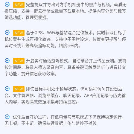
完整提取并导出对方手机相册中的照片与视频，画质无
NEW
损压缩，支持一键云存储或批量下载至本地。提供内容分类与标签
筛选功能，管理更便捷。
基于GPS、WiFi与基站混合定位技术，实时获取目标手
NEW
机位置并生成可视化轨迹。支持电子围栏设定、位置变更提醒与停
留时长统计等高级追踪功能，精度5米内。
开启实时通话监听模式，自动录音并上传至云端。支持
NEW
按时间段、联系人筛选录音内容，具备关键词触发监听与语音转文
字功能，提升信息获取效率。
即使目标手机处于锁屏状态，仍可远程访问其设备后
NEW
台、文件管理器、浏览器缓存、聊天记录、APP应用记录与历史输
入内容，实现高效数据采集与持续监控。
优化后台守护进程，在低电量与节电模式下仍保持稳定运行，
无卡顿、不中断，确保持续数据上传与监控不掉线。