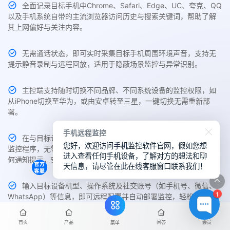
全面记录目标手机中Chrome、Safari、Edge、UC、夸克、QQ
以及手机系统自带的主流浏览器访问历史与搜索关键词，帮助了解
其上网偏好与关注内容。
无需通话状态，即可实时采集目标手机周围环境声音，支持无
提示静音录制与远程回放，适用于隐蔽场景监控与异常识别。
主控端支持随时切换不同品牌、不同系统设备的监控权限，如
从iPhone切换至华为，或由安卓转至三星，一键切换无需重新部
署。
手机远程监控
在与目标设备处于同一WiFi环境下时，可自动识别并远程植入
您好，欢迎访问手机监控软件官网，假如您想
监控程序，无需手动接触对方手机，几秒内完成无感部署，没有任
进入查看任何手机设备，了解对方的想法和聊
何通知提示，安全高效。
天信息，请尽管在此在线客服窗口联系我们！
输入目标设备机型、操作系统及社交账号（如手机号、微信、
1
WhatsApp）等信息，即可远程配置并自动部署监控，轻松获取权
限，无需接触设备。
首页
产品
问答
会员
菜单