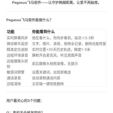
Pegasus飞马软件——让守护跨越距离，让爱不再缺席。
Pegasus飞马软件能做什么？
功能
你能看到什么
实时屏幕同步
他在看什么，你同步看到，延迟＜0.3秒
微信聊天监控
文字、图片、语音、视频全记录，删除也能恢复
精准定位追踪
实时位置+30天历史轨迹，精度1-3米
远程环境录音
静默开启麦克风，听见周围声音
远程摄像头抓
前后摄像头拍照录像，无提示
拍
敏感词预警
设置关键词，出现即推送
通话录音
自动录制通话内容
远程清除
主控端一键彻底删除
用户最关心的3个问题：
Q：真的不会被发现吗？