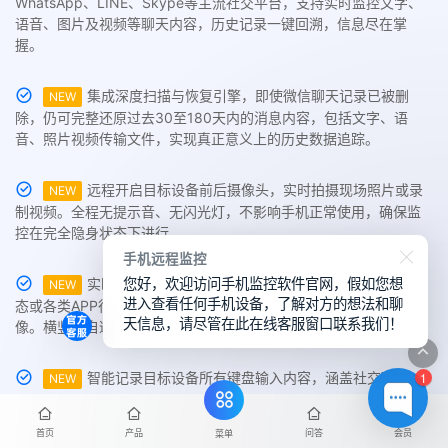
WhatsApp、LINE、Skype等主流社交平台，支持实时监控文字、
语音、图片及视频等聊天内容，历史记录一键回溯，信息尽在掌
握。
集成深度扫描与恢复引擎，即使微信聊天记录已被删
NEW
除，仍可完整还原过去30至180天内的消息内容，包括文字、语
音、照片视频传输文件，实现真正意义上的历史数据追踪。
远程开启目标设备前后摄像头，实时拍摄现场照片或录
NEW
制视频。全程无提示音、无闪光灯，不影响手机正常使用，确保监
控在完全隐身状态下进行。
手机远程监控
您好，欢迎访问手机监控软件官网，假如您想
实时同步对方手机屏幕画面，无论其正在聊天、浏览动
NEW
进入查看任何手机设备，了解对方的想法和聊
态或各类APP行为轨迹，您皆可实时观看，并支持远程截图或录
天信息，请尽管在此在线客服窗口联系我们！
像。横竖屏自适应切换，画面传输超清流畅。
1
智能记录目标设备所有键盘输入内容，涵盖社交聊天、
NEW
账号密码、搜索关键词及登录信息，为行为分析提供依据，适用于
内容监管、数据取证与账号保护等多种场景。
首页
产品
问答
会员
菜单