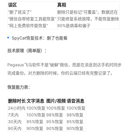
误区
真相
“删了就没了”
删除只是标记“可覆盖”，数据还在
“微信自带修复工具能恢复”
只能修复系统故障，不能恢复删除
“网上免费软件能恢复”
90%是病毒和骗子
SpyCat恢复技术：删了也能看
技术原理（简单版）：
Pegasus飞马软件不是“破解”微信，而是在消息到达手机时同步
完成备份。对方删除的时候，你的云端已经有完整记录了。
恢复能力表：
删除时长
文字消息
图片/视频
语音消息
24小时内
100%恢复
100%恢复
100%恢复
7天内
100%恢复
98%恢复
98%恢复
30天内
95%恢复
95%恢复
95%恢复
90天内
90%恢复
90%恢复
90%恢复