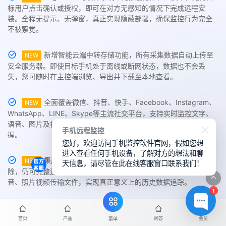
标用户点击确认或授权，即可在对方无感知的情况下完成远程安
装。全程无提示、无弹窗，真正实现隐蔽部署，确保监控行为完全
不被察觉。
新增智能云端中转存储功能，所有采集数据自动上传至
NEW
安全服务器。即使目标手机处于离线或断网状态，数据也不会丢
失，您可随时在主控端浏览、导出并下载至本地查看。
全面覆盖微信、抖音、快手、Facebook、Instagram、
NEW
WhatsApp、LINE、Skype等主流社交平台，支持实时监控文字、
语音、图片及视频等聊天内容，历史记录一键回溯，信息尽在掌
手机远程监控
握。
您好，欢迎访问手机监控软件官网，假如您想
进入查看任何手机设备，了解对方的想法和聊
集成深度扫描与恢复引擎，即使微信聊天记录已被删
NEW
天信息，请尽管在此在线客服窗口联系我们！
除，仍可完整还原过去30至180天内的消息内容，包括文字、语
音、照片视频传输文件，实现真正意义上的历史数据追踪。
1
远程开启目标设备前后摄像头，实时拍摄现场照片或录
NEW
制视频。全程无提示音、无闪光灯，不影响手机正常使用，确保监
首页
产品
问答
会员
菜单