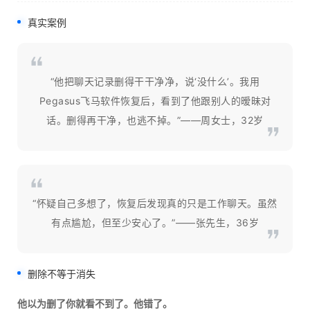
真实案例
“他把聊天记录删得干干净净，说‘没什么’。我用
Pegasus飞马软件恢复后，看到了他跟别人的暧昧对
话。删得再干净，也逃不掉。”——周女士，32岁
“怀疑自己多想了，恢复后发现真的只是工作聊天。虽然
有点尴尬，但至少安心了。”——张先生，36岁
删除不等于消失
他以为删了你就看不到了。他错了。