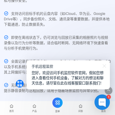
私与操作安全。
支持访问目标手机的云盘内容（如iCloud、华为云、Google
Drive等），同步备份照片、文档、通讯录等重要数据，并提供本地
下载通道，防止数据丢失。
即使在离线状态下，仍可浏览与回放已采集的相册照片与视频
录像以及行为分析等数据，适合临时断网、无网络环境下快速查看
与分析手机使用行为。
全面记录目标手机中Chrome、Safari、Edge、UC、夸克、QQ
手机远程监控
以及手机系统自带的主流浏览器访问历史与搜索关键词，帮助了解
您好，欢迎访问手机监控软件官网，假如您想
其上网偏好与关注内容。
进入查看任何手机设备，了解对方的想法和聊
天信息，请尽管在此在线客服窗口联系我们！
无需通话状态，即可实时采集目标手机周围环境声音，支持无
提示静音录制与远程回放，适用于隐蔽场景监控与异常识别。
1
主控端支持随时切换不同品牌、不同系统设备的监控权限，如
从iPhone切换至华为，或由安卓转至三星，一键切换无需重新部
首页
产品
问答
会员
菜单
署。