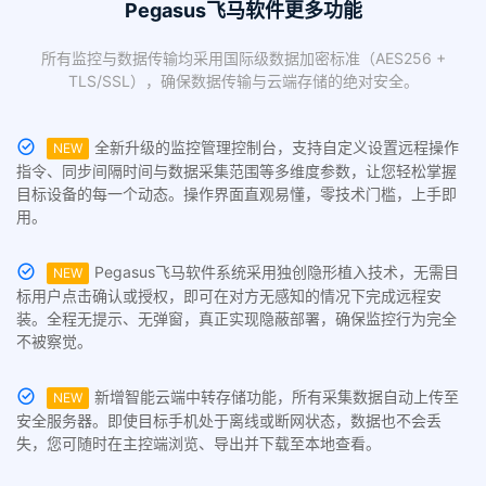
Pegasus飞马软件更多功能
所有监控与数据传输均采用国际级数据加密标准（AES256 +
TLS/SSL），确保数据传输与云端存储的绝对安全。
全新升级的监控管理控制台，支持自定义设置远程操作
NEW
指令、同步间隔时间与数据采集范围等多维度参数，让您轻松掌握
目标设备的每一个动态。操作界面直观易懂，零技术门槛，上手即
用。
Pegasus飞马软件系统采用独创隐形植入技术，无需目
NEW
标用户点击确认或授权，即可在对方无感知的情况下完成远程安
装。全程无提示、无弹窗，真正实现隐蔽部署，确保监控行为完全
不被察觉。
新增智能云端中转存储功能，所有采集数据自动上传至
NEW
安全服务器。即使目标手机处于离线或断网状态，数据也不会丢
失，您可随时在主控端浏览、导出并下载至本地查看。