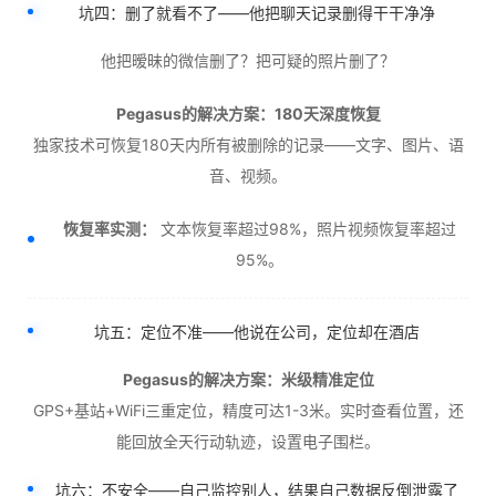
坑四：删了就看不了——他把聊天记录删得干干净净
他把暧昧的微信删了？把可疑的照片删了？
Pegasus的解决方案：180天深度恢复
独家技术可恢复180天内所有被删除的记录——文字、图片、语
音、视频。
恢复率实测：
文本恢复率超过98%，照片视频恢复率超过
95%。
坑五：定位不准——他说在公司，定位却在酒店
Pegasus的解决方案：米级精准定位
GPS+基站+WiFi三重定位，精度可达1-3米。实时查看位置，还
能回放全天行动轨迹，设置电子围栏。
坑六：不安全——自己监控别人，结果自己数据反倒泄露了