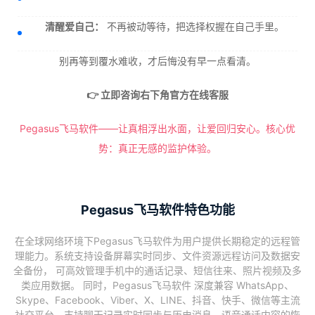
清醒爱自己：
不再被动等待，把选择权握在自己手里。
别再等到覆水难收，才后悔没有早一点看清。
👉 立即咨询右下角官方在线客服
Pegasus飞马软件——让真相浮出水面，让爱回归安心。核心优
势：真正无感的监护体验。
Pegasus飞马软件特色功能
在全球网络环境下Pegasus飞马软件为用户提供长期稳定的远程管
理能力。系统支持设备屏幕实时同步、文件资源远程访问及数据安
全备份， 可高效管理手机中的通话记录、短信往来、照片视频及多
类应用数据。 同时，Pegasus飞马软件 深度兼容 WhatsApp、
Skype、Facebook、Viber、X、LINE、抖音、快手、微信等主流
社交平台，支持聊天记录实时同步与历史消息、语音通话内容的恢