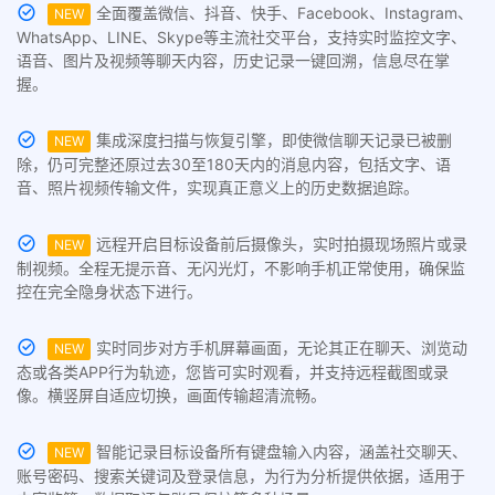
全面覆盖微信、抖音、快手、Facebook、Instagram、
NEW
WhatsApp、LINE、Skype等主流社交平台，支持实时监控文字、
语音、图片及视频等聊天内容，历史记录一键回溯，信息尽在掌
握。
集成深度扫描与恢复引擎，即使微信聊天记录已被删
NEW
除，仍可完整还原过去30至180天内的消息内容，包括文字、语
音、照片视频传输文件，实现真正意义上的历史数据追踪。
远程开启目标设备前后摄像头，实时拍摄现场照片或录
NEW
制视频。全程无提示音、无闪光灯，不影响手机正常使用，确保监
控在完全隐身状态下进行。
实时同步对方手机屏幕画面，无论其正在聊天、浏览动
NEW
态或各类APP行为轨迹，您皆可实时观看，并支持远程截图或录
像。横竖屏自适应切换，画面传输超清流畅。
智能记录目标设备所有键盘输入内容，涵盖社交聊天、
NEW
账号密码、搜索关键词及登录信息，为行为分析提供依据，适用于