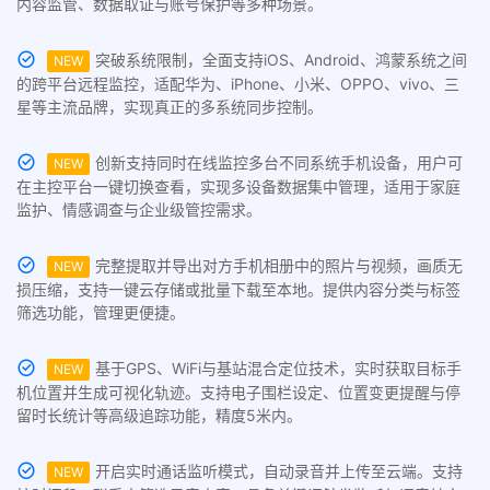
内容监管、数据取证与账号保护等多种场景。
突破系统限制，全面支持iOS、Android、鸿蒙系统之间
NEW
的跨平台远程监控，适配华为、iPhone、小米、OPPO、vivo、三
星等主流品牌，实现真正的多系统同步控制。
创新支持同时在线监控多台不同系统手机设备，用户可
NEW
在主控平台一键切换查看，实现多设备数据集中管理，适用于家庭
监护、情感调查与企业级管控需求。
完整提取并导出对方手机相册中的照片与视频，画质无
NEW
损压缩，支持一键云存储或批量下载至本地。提供内容分类与标签
筛选功能，管理更便捷。
基于GPS、WiFi与基站混合定位技术，实时获取目标手
NEW
机位置并生成可视化轨迹。支持电子围栏设定、位置变更提醒与停
留时长统计等高级追踪功能，精度5米内。
开启实时通话监听模式，自动录音并上传至云端。支持
NEW