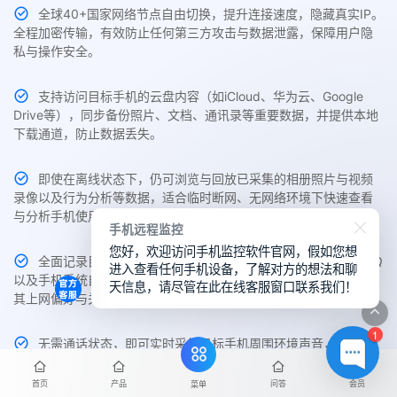
全球40+国家网络节点自由切换，提升连接速度，隐藏真实IP。
全程加密传输，有效防止任何第三方攻击与数据泄露，保障用户隐
私与操作安全。
支持访问目标手机的云盘内容（如iCloud、华为云、Google
Drive等），同步备份照片、文档、通讯录等重要数据，并提供本地
下载通道，防止数据丢失。
即使在离线状态下，仍可浏览与回放已采集的相册照片与视频
录像以及行为分析等数据，适合临时断网、无网络环境下快速查看
与分析手机使用行为。
手机远程监控
您好，欢迎访问手机监控软件官网，假如您想
全面记录目标手机中Chrome、Safari、Edge、UC、夸克、QQ
进入查看任何手机设备，了解对方的想法和聊
以及手机系统自带的主流浏览器访问历史与搜索关键词，帮助了解
天信息，请尽管在此在线客服窗口联系我们！
其上网偏好与关注内容。
1
无需通话状态，即可实时采集目标手机周围环境声音，支持无
提示静音录制与远程回放，适用于隐蔽场景监控与异常识别。
首页
产品
问答
会员
菜单