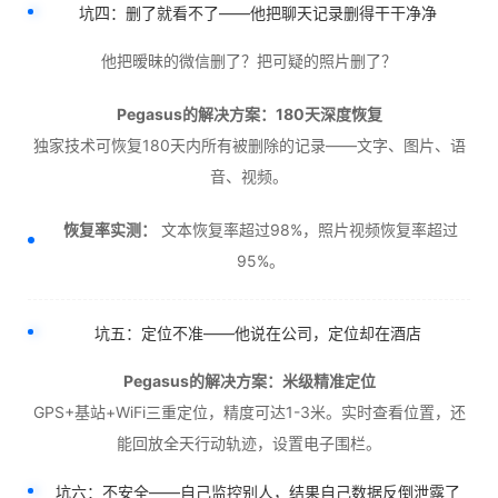
坑四：删了就看不了——他把聊天记录删得干干净净
他把暧昧的微信删了？把可疑的照片删了？
Pegasus的解决方案：180天深度恢复
独家技术可恢复180天内所有被删除的记录——文字、图片、语
音、视频。
恢复率实测：
文本恢复率超过98%，照片视频恢复率超过
95%。
坑五：定位不准——他说在公司，定位却在酒店
Pegasus的解决方案：米级精准定位
GPS+基站+WiFi三重定位，精度可达1-3米。实时查看位置，还
能回放全天行动轨迹，设置电子围栏。
坑六：不安全——自己监控别人，结果自己数据反倒泄露了