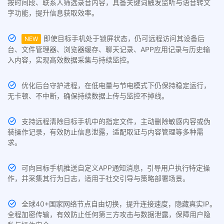
按时间段、联系人筛选录音内容，具备关键词触发监听与语音转文
字功能，提升信息获取效率。
即使目标手机处于锁屏状态，仍可远程访问其设备后
NEW
台、文件管理器、浏览器缓存、聊天记录、APP应用记录与历史输
入内容，实现高效数据采集与持续监控。
优化后台守护进程，在低电量与节电模式下仍保持稳定运行，
无卡顿、不中断，确保持续数据上传与监控不掉线。
支持远程清除目标手机中的指定文件，主动删除敏感内容或伪
装操作记录，有效防止信息泄露，适配取证与内容管理等多种需
求。
可向目标手机推送自定义APP通知消息，引导用户执行特定操
作，并采集其行为日志，适用于社交引导与策略部署场景。
全球40+国家网络节点自由切换，提升连接速度，隐藏真实IP。
全程加密传输，有效防止任何第三方攻击与数据泄露，保障用户隐