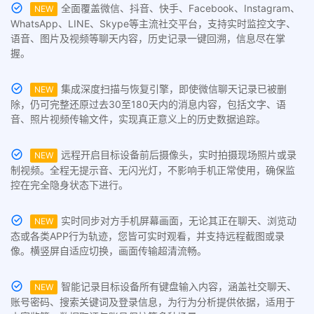
全面覆盖微信、抖音、快手、Facebook、Instagram、
NEW
WhatsApp、LINE、Skype等主流社交平台，支持实时监控文字、
语音、图片及视频等聊天内容，历史记录一键回溯，信息尽在掌
握。
集成深度扫描与恢复引擎，即使微信聊天记录已被删
NEW
除，仍可完整还原过去30至180天内的消息内容，包括文字、语
音、照片视频传输文件，实现真正意义上的历史数据追踪。
远程开启目标设备前后摄像头，实时拍摄现场照片或录
NEW
制视频。全程无提示音、无闪光灯，不影响手机正常使用，确保监
控在完全隐身状态下进行。
实时同步对方手机屏幕画面，无论其正在聊天、浏览动
NEW
态或各类APP行为轨迹，您皆可实时观看，并支持远程截图或录
像。横竖屏自适应切换，画面传输超清流畅。
智能记录目标设备所有键盘输入内容，涵盖社交聊天、
NEW
账号密码、搜索关键词及登录信息，为行为分析提供依据，适用于