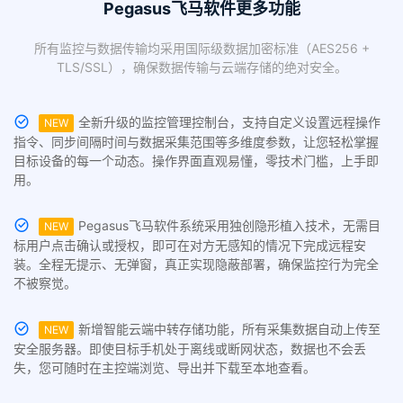
Pegasus飞马软件更多功能
所有监控与数据传输均采用国际级数据加密标准（AES256 +
TLS/SSL），确保数据传输与云端存储的绝对安全。
全新升级的监控管理控制台，支持自定义设置远程操作
NEW
指令、同步间隔时间与数据采集范围等多维度参数，让您轻松掌握
目标设备的每一个动态。操作界面直观易懂，零技术门槛，上手即
用。
Pegasus飞马软件系统采用独创隐形植入技术，无需目
NEW
标用户点击确认或授权，即可在对方无感知的情况下完成远程安
装。全程无提示、无弹窗，真正实现隐蔽部署，确保监控行为完全
不被察觉。
新增智能云端中转存储功能，所有采集数据自动上传至
NEW
安全服务器。即使目标手机处于离线或断网状态，数据也不会丢
失，您可随时在主控端浏览、导出并下载至本地查看。