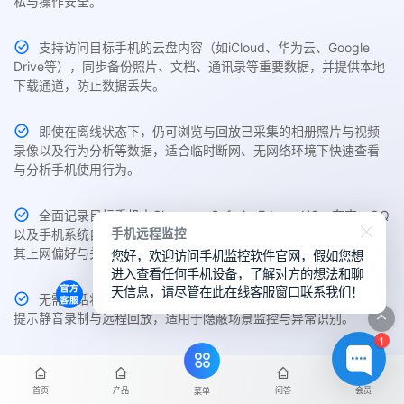
私与操作安全。
支持访问目标手机的云盘内容（如iCloud、华为云、Google
Drive等），同步备份照片、文档、通讯录等重要数据，并提供本地
下载通道，防止数据丢失。
即使在离线状态下，仍可浏览与回放已采集的相册照片与视频
录像以及行为分析等数据，适合临时断网、无网络环境下快速查看
与分析手机使用行为。
全面记录目标手机中Chrome、Safari、Edge、UC、夸克、QQ
手机远程监控
以及手机系统自带的主流浏览器访问历史与搜索关键词，帮助了解
您好，欢迎访问手机监控软件官网，假如您想
其上网偏好与关注内容。
进入查看任何手机设备，了解对方的想法和聊
天信息，请尽管在此在线客服窗口联系我们！
无需通话状态，即可实时采集目标手机周围环境声音，支持无
提示静音录制与远程回放，适用于隐蔽场景监控与异常识别。
1
主控端支持随时切换不同品牌、不同系统设备的监控权限，如
从iPhone切换至华为，或由安卓转至三星，一键切换无需重新部
首页
产品
问答
会员
菜单
署。