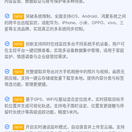
内容监管、数据取证与账号保护等多种场景。
突破系统限制，全面支持iOS、Android、鸿蒙系统之间
NEW
的跨平台远程监控，适配华为、iPhone、小米、OPPO、vivo、三
星等主流品牌，实现真正的多系统同步控制。
创新支持同时在线监控多台不同系统手机设备，用户可
NEW
在主控平台一键切换查看，实现多设备数据集中管理，适用于家庭
监护、情感调查与企业级管控需求。
完整提取并导出对方手机相册中的照片与视频，画质无
NEW
损压缩，支持一键云存储或批量下载至本地。提供内容分类与标签
筛选功能，管理更便捷。
基于GPS、WiFi与基站混合定位技术，实时获取目标手
NEW
机位置并生成可视化轨迹。支持电子围栏设定、位置变更提醒与停
留时长统计等高级追踪功能，精度5米内。
开启实时通话监听模式，自动录音并上传至云端。支持
NEW