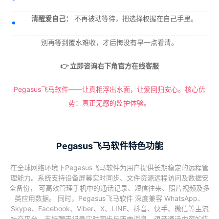
清醒爱自己：
不再被动等待，把选择权握在自己手里。
别再等到覆水难收，才后悔没有早一点看清。
👉 立即咨询右下角官方在线客服
Pegasus飞马软件——让真相浮出水面，让爱回归安心。核心优
势：真正无感的监护体验。
Pegasus飞马软件特色功能
在全球网络环境下Pegasus飞马软件为用户提供长期稳定的远程管
理能力。系统支持设备屏幕实时同步、文件资源远程访问及数据安
全备份， 可高效管理手机中的通话记录、短信往来、照片视频及多
类应用数据。 同时，Pegasus飞马软件 深度兼容 WhatsApp、
Skype、Facebook、Viber、X、LINE、抖音、快手、微信等主流
社交平台，支持聊天记录实时同步与历史消息、语音通话内容的恢