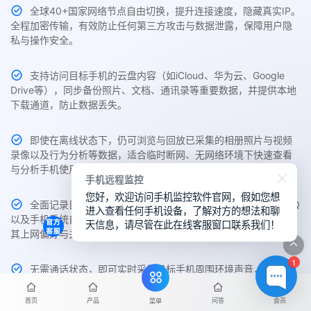
全球40+国家网络节点自由切换，提升连接速度，隐藏真实IP。
全程加密传输，有效防止任何第三方攻击与数据泄露，保障用户隐
私与操作安全。
支持访问目标手机的云盘内容（如iCloud、华为云、Google
Drive等），同步备份照片、文档、通讯录等重要数据，并提供本地
下载通道，防止数据丢失。
即使在离线状态下，仍可浏览与回放已采集的相册照片与视频
录像以及行为分析等数据，适合临时断网、无网络环境下快速查看
与分析手机使用行为。
手机远程监控
您好，欢迎访问手机监控软件官网，假如您想
全面记录目标手机中Chrome、Safari、Edge、UC、夸克、QQ
进入查看任何手机设备，了解对方的想法和聊
以及手机系统自带的主流浏览器访问历史与搜索关键词，帮助了解
天信息，请尽管在此在线客服窗口联系我们！
其上网偏好与关注内容。
1
无需通话状态，即可实时采集目标手机周围环境声音，支持无
提示静音录制与远程回放，适用于隐蔽场景监控与异常识别。
首页
产品
问答
会员
菜单