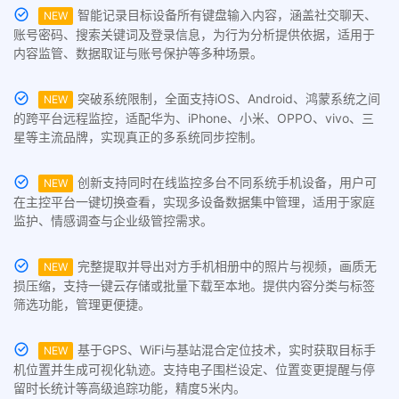
智能记录目标设备所有键盘输入内容，涵盖社交聊天、
NEW
账号密码、搜索关键词及登录信息，为行为分析提供依据，适用于
内容监管、数据取证与账号保护等多种场景。
突破系统限制，全面支持iOS、Android、鸿蒙系统之间
NEW
的跨平台远程监控，适配华为、iPhone、小米、OPPO、vivo、三
星等主流品牌，实现真正的多系统同步控制。
创新支持同时在线监控多台不同系统手机设备，用户可
NEW
在主控平台一键切换查看，实现多设备数据集中管理，适用于家庭
监护、情感调查与企业级管控需求。
完整提取并导出对方手机相册中的照片与视频，画质无
NEW
损压缩，支持一键云存储或批量下载至本地。提供内容分类与标签
筛选功能，管理更便捷。
基于GPS、WiFi与基站混合定位技术，实时获取目标手
NEW
机位置并生成可视化轨迹。支持电子围栏设定、位置变更提醒与停
留时长统计等高级追踪功能，精度5米内。