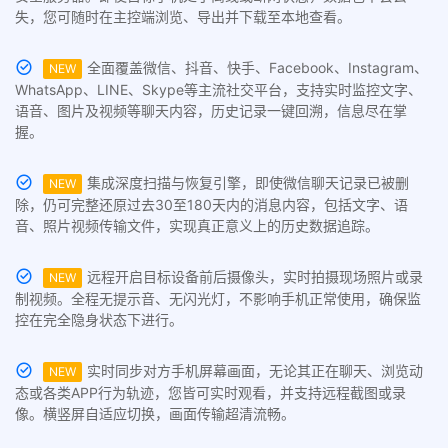
失，您可随时在主控端浏览、导出并下载至本地查看。
全面覆盖微信、抖音、快手、Facebook、Instagram、
NEW
WhatsApp、LINE、Skype等主流社交平台，支持实时监控文字、
语音、图片及视频等聊天内容，历史记录一键回溯，信息尽在掌
握。
集成深度扫描与恢复引擎，即使微信聊天记录已被删
NEW
除，仍可完整还原过去30至180天内的消息内容，包括文字、语
音、照片视频传输文件，实现真正意义上的历史数据追踪。
远程开启目标设备前后摄像头，实时拍摄现场照片或录
NEW
制视频。全程无提示音、无闪光灯，不影响手机正常使用，确保监
控在完全隐身状态下进行。
实时同步对方手机屏幕画面，无论其正在聊天、浏览动
NEW
态或各类APP行为轨迹，您皆可实时观看，并支持远程截图或录
像。横竖屏自适应切换，画面传输超清流畅。