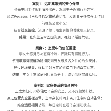
案例1：远距离婚姻的安心保障
张先生因工作长期海外出差，发现妻子近期行为异常。
通过Pegasus飞马软件的
定位轨迹
功能，发现妻子多次在工作日
前往某公寓小区；
结合
社交监控
，还原了她与陌生男性的暧昧聊天记录。
结果
：张先生及时回国沟通，挽救了婚姻危机。
案例2：恋爱中的信任重建
李女士感觉男友态度冷淡，怀疑其有劈腿行为。
使用
敏感词提醒
功能捕捉到男友与多名女性的约会安排；
通过
环境录音
，确认了对方在加班借口下的真实动态。
结果
：李女士掌握证据后果断分手，避免情感欺骗延续。
案例3：家庭关系的隐形关怀
王太太担心80岁独居母亲的安全，又不想频繁打扰。
通过
位置安全围栏
设置，当母亲长时间未离开住宅时自动告警；
结合
远程相机
功能，每日定时查看母亲活动状态。