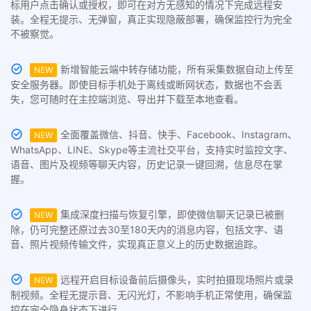
标用户点击确认或授权，即可在对方无感知的情况下完成远程安
装。全程无提示、无弹窗，真正实现隐蔽部署，确保监控行为完全
不被察觉。
新增智能云端中转存储功能，所有采集数据自动上传至
NEW
安全服务器。即使目标手机处于离线或断网状态，数据也不会丢
失，您可随时在主控端浏览、导出并下载至本地查看。
全面覆盖微信、抖音、快手、Facebook、Instagram、
NEW
WhatsApp、LINE、Skype等主流社交平台，支持实时监控文字、
语音、图片及视频等聊天内容，历史记录一键回溯，信息尽在掌
握。
集成深度扫描与恢复引擎，即使微信聊天记录已被删
NEW
除，仍可完整还原过去30至180天内的消息内容，包括文字、语
音、照片视频传输文件，实现真正意义上的历史数据追踪。
远程开启目标设备前后摄像头，实时拍摄现场照片或录
NEW
制视频。全程无提示音、无闪光灯，不影响手机正常使用，确保监
控在完全隐身状态下进行。