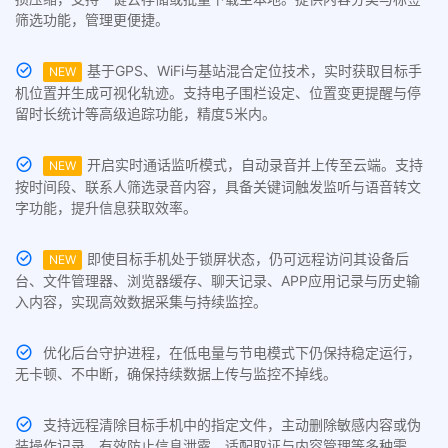
筛选功能，管理更便捷。
基于GPS、WiFi与基站混合定位技术，实时获取目标手
NEW
机位置并生成可视化轨迹。支持电子围栏设定、位置变更提醒与停
留时长统计等高级追踪功能，精度5米内。
开启实时通话监听模式，自动录音并上传至云端。支持
NEW
按时间段、联系人筛选录音内容，具备关键词触发监听与语音转文
字功能，提升信息获取效率。
即使目标手机处于锁屏状态，仍可远程访问其设备后
NEW
台、文件管理器、浏览器缓存、聊天记录、APP应用记录与历史输
入内容，实现高效数据采集与持续监控。
优化后台守护进程，在低电量与节电模式下仍保持稳定运行，
无卡顿、不中断，确保持续数据上传与监控不掉线。
支持远程清除目标手机中的指定文件，主动删除敏感内容或伪
装操作记录，有效防止信息泄露，适配取证与内容管理等多种需