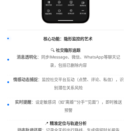
核心功能：隐形监控的艺术
🔍
社交隐形追踪
消息透明化
：同步iMessage、微信、WhatsApp等聊天记
录，包括已删除内容
情感动态捕捉
：监控社交平台互动（点赞、评论、私信），识
别潜在关系风险
实时提醒
：设定敏感词（如“离婚”“分手”“见面”），即时推送
预警
📍
精准定位与轨迹分析
动态轨迹还原
：记录全天的出行路线，生成停留时长报告