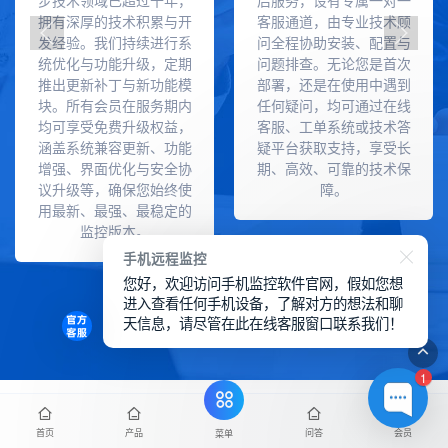
步技术领域已超过十年，
后服务，设有专属一对一
拥有深厚的技术积累与开
客服通道，由专业技术顾
发经验。我们持续进行系
问全程协助安装、配置与
统优化与功能升级，定期
问题排查。无论您是首次
推出更新补丁与新功能模
部署，还是在使用中遇到
块。所有会员在服务期内
任何疑问，均可通过在线
均可享受免费升级权益，
客服、工单系统或技术答
涵盖系统兼容更新、功能
疑平台获取支持，享受长
增强、界面优化与安全协
期、高效、可靠的技术保
议升级等，确保您始终使
障。
用最新、最强、最稳定的
监控版本。
手机远程监控
您好，欢迎访问手机监控软件官网，假如您想
进入查看任何手机设备，了解对方的想法和聊
天信息，请尽管在此在线客服窗口联系我们！
点击领取
1
更新记录
首页
产品
问答
会员
菜单