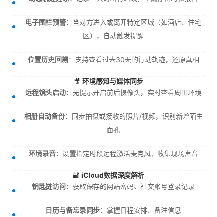
电子围栏预警
：当对方进入或离开特定区域（如酒店、住宅
区），自动触发提醒
位置历史回溯
：支持查看过去30天的行动轨迹，还原真相
🎥
环境感知与媒体同步
远程镜头启动
：无提示开启前后摄像头，实时查看周围环境
相册自动备份
：同步拍摄或接收的照片/视频，识别新增陌生
面孔
环境录音
：设置指定时段远程激活麦克风，收集现场声音
🔐
iCloud数据深度解析
钥匙链访问
：获取保存的网站密码、社交账号登录记录
日历与备忘录同步
：掌握日程安排、备注信息