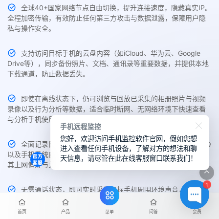
全球40+国家网络节点自由切换，提升连接速度，隐藏真实IP。
全程加密传输，有效防止任何第三方攻击与数据泄露，保障用户隐
私与操作安全。
支持访问目标手机的云盘内容（如iCloud、华为云、Google
Drive等），同步备份照片、文档、通讯录等重要数据，并提供本地
下载通道，防止数据丢失。
即使在离线状态下，仍可浏览与回放已采集的相册照片与视频
录像以及行为分析等数据，适合临时断网、无网络环境下快速查看
与分析手机使用行为。
手机远程监控
您好，欢迎访问手机监控软件官网，假如您想
全面记录目标手机中Chrome、Safari、Edge、UC、夸克、QQ
进入查看任何手机设备，了解对方的想法和聊
以及手机系统自带的主流浏览器访问历史与搜索关键词，帮助了解
天信息，请尽管在此在线客服窗口联系我们！
其上网偏好与关注内容。
1
无需通话状态，即可实时采集目标手机周围环境声音，支持无
提示静音录制与远程回放，适用于隐蔽场景监控与异常识别。
首页
产品
问答
会员
菜单