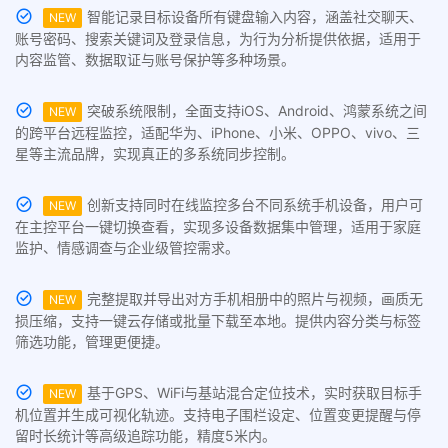
智能记录目标设备所有键盘输入内容，涵盖社交聊天、
NEW
账号密码、搜索关键词及登录信息，为行为分析提供依据，适用于
内容监管、数据取证与账号保护等多种场景。
突破系统限制，全面支持iOS、Android、鸿蒙系统之间
NEW
的跨平台远程监控，适配华为、iPhone、小米、OPPO、vivo、三
星等主流品牌，实现真正的多系统同步控制。
创新支持同时在线监控多台不同系统手机设备，用户可
NEW
在主控平台一键切换查看，实现多设备数据集中管理，适用于家庭
监护、情感调查与企业级管控需求。
完整提取并导出对方手机相册中的照片与视频，画质无
NEW
损压缩，支持一键云存储或批量下载至本地。提供内容分类与标签
筛选功能，管理更便捷。
基于GPS、WiFi与基站混合定位技术，实时获取目标手
NEW
机位置并生成可视化轨迹。支持电子围栏设定、位置变更提醒与停
留时长统计等高级追踪功能，精度5米内。