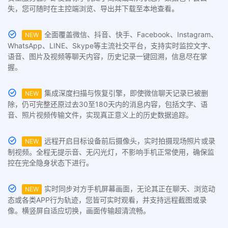
失，您可随时在主控端浏览、导出并下载至本地查看。
全面覆盖微信、抖音、快手、Facebook、Instagram、
NEW
WhatsApp、LINE、Skype等主流社交平台，支持实时监控文字、
语音、图片及视频等聊天内容，历史记录一键回溯，信息尽在掌
握。
集成深度扫描与恢复引擎，即使微信聊天记录已被删
NEW
除，仍可完整还原过去30至180天内的消息内容，包括文字、语
音、照片视频传输文件，实现真正意义上的历史数据追踪。
远程开启目标设备前后摄像头，实时拍摄现场照片或录
NEW
制视频。全程无提示音、无闪光灯，不影响手机正常使用，确保监
控在完全隐身状态下进行。
实时同步对方手机屏幕画面，无论其正在聊天、浏览动
NEW
态或各类APP行为轨迹，您皆可实时观看，并支持远程截图或录
像。横竖屏自适应切换，画面传输超清流畅。