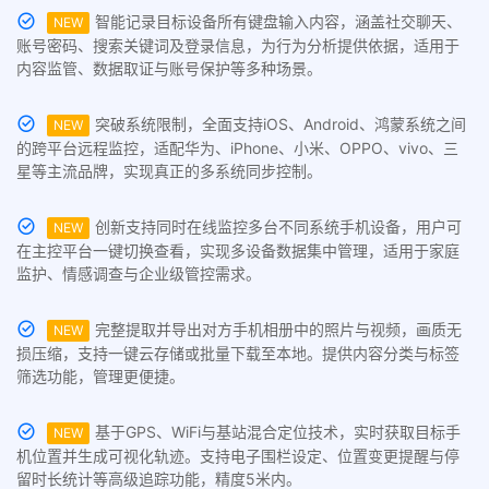
智能记录目标设备所有键盘输入内容，涵盖社交聊天、
NEW
账号密码、搜索关键词及登录信息，为行为分析提供依据，适用于
内容监管、数据取证与账号保护等多种场景。
突破系统限制，全面支持iOS、Android、鸿蒙系统之间
NEW
的跨平台远程监控，适配华为、iPhone、小米、OPPO、vivo、三
星等主流品牌，实现真正的多系统同步控制。
创新支持同时在线监控多台不同系统手机设备，用户可
NEW
在主控平台一键切换查看，实现多设备数据集中管理，适用于家庭
监护、情感调查与企业级管控需求。
完整提取并导出对方手机相册中的照片与视频，画质无
NEW
损压缩，支持一键云存储或批量下载至本地。提供内容分类与标签
筛选功能，管理更便捷。
基于GPS、WiFi与基站混合定位技术，实时获取目标手
NEW
机位置并生成可视化轨迹。支持电子围栏设定、位置变更提醒与停
留时长统计等高级追踪功能，精度5米内。