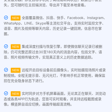
失，您可随时在主控端浏览、导出并下载至本地查看。
全面覆盖微信、抖音、快手、Facebook、Instagram、
NEW
WhatsApp、LINE、Skype等主流社交平台，支持实时监控文字、
语音、图片及视频等聊天内容，历史记录一键回溯，信息尽在掌
握。
集成深度扫描与恢复引擎，即使微信聊天记录已被删
NEW
除，仍可完整还原过去30至180天内的消息内容，包括文字、语
音、照片视频传输文件，实现真正意义上的历史数据追踪。
远程开启目标设备前后摄像头，实时拍摄现场照片或录
NEW
制视频。全程无提示音、无闪光灯，不影响手机正常使用，确保监
控在完全隐身状态下进行。
实时同步对方手机屏幕画面，无论其正在聊天、浏览动
NEW
态或各类APP行为轨迹，您皆可实时观看，并支持远程截图或录
像。横竖屏自适应切换，画面传输超清流畅。