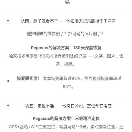
容。
坑四：删了就看不了——他把聊天记录删得干干净净
他把暧昧的微信删了？把可疑的照片删了？
Pegasus的解决方案：180天深度恢复
独家技术可恢复180天内所有被删除的记录——文字、图片、语
音、视频。
恢复率实测：
文本恢复率超过98%，照片视频恢复率超过
95%。
坑五：定位不准——他说在公司，定位却在酒店
Pegasus的解决方案：米级精准定位
GPS+基站+WiFi三重定位，精度可达1-3米。实时查看位置，还