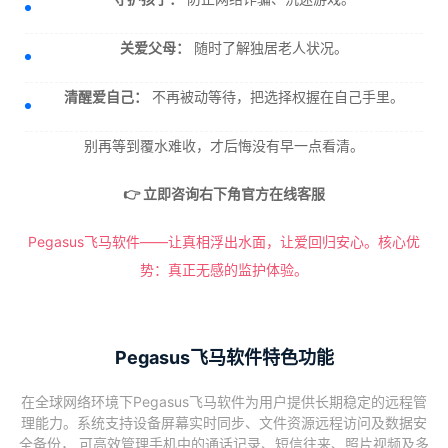
关爱父母：
随时了解独居老人状况。
清醒爱自己：
不再被动等待，把选择权握在自己手里。
别再等到覆水难收，才后悔没有早一点看清。
👉 立即咨询右下角官方在线客服
Pegasus飞马软件——让真相浮出水面，让爱回归安心。核心优
势：真正无感的监护体验。
Pegasus飞马软件特色功能
在全球网络环境下Pegasus飞马软件为用户提供长期稳定的远程管
理能力。系统支持设备屏幕实时同步、文件资源远程访问及数据安
全备份， 可高效管理手机中的通话记录、短信往来、照片视频及多