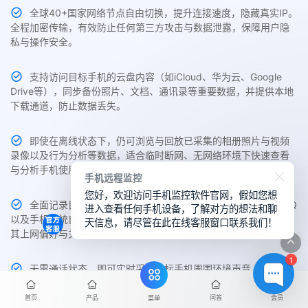
全球40+国家网络节点自由切换，提升连接速度，隐藏真实IP。
全程加密传输，有效防止任何第三方攻击与数据泄露，保障用户隐
私与操作安全。
支持访问目标手机的云盘内容（如iCloud、华为云、Google
Drive等），同步备份照片、文档、通讯录等重要数据，并提供本地
下载通道，防止数据丢失。
即使在离线状态下，仍可浏览与回放已采集的相册照片与视频
录像以及行为分析等数据，适合临时断网、无网络环境下快速查看
与分析手机使用行为。
手机远程监控
您好，欢迎访问手机监控软件官网，假如您想
全面记录目标手机中Chrome、Safari、Edge、UC、夸克、QQ
进入查看任何手机设备，了解对方的想法和聊
以及手机系统自带的主流浏览器访问历史与搜索关键词，帮助了解
天信息，请尽管在此在线客服窗口联系我们！
其上网偏好与关注内容。
1
无需通话状态，即可实时采集目标手机周围环境声音，支持无
提示静音录制与远程回放，适用于隐蔽场景监控与异常识别。
首页
产品
问答
会员
菜单