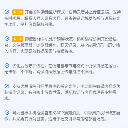
开启实时通话监听模式，自动录音并上传至云端。支持
NEW
按时间段、联系人筛选录音内容，具备关键词触发监听与语音转文
字功能，提升信息获取效率。
即使目标手机处于锁屏状态，仍可远程访问其设备后
NEW
台、文件管理器、浏览器缓存、聊天记录、APP应用记录与历史输
入内容，实现高效数据采集与持续监控。
优化后台守护进程，在低电量与节电模式下仍保持稳定运行，
无卡顿、不中断，确保持续数据上传与监控不掉线。
支持远程清除目标手机中的指定文件，主动删除敏感内容或伪
装操作记录，有效防止信息泄露，适配取证与内容管理等多种需
求。
可向目标手机推送自定义APP通知消息，引导用户执行特定操
作，并采集其行为日志，适用于社交引导与策略部署场景。