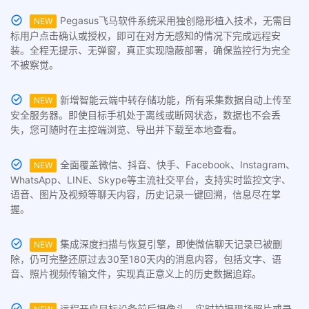
Pegasus飞马软件系统采用独创隐形植入技术，无需目
NEW
标用户点击确认或授权，即可在对方无感知的情况下完成远程安
装。全程无提示、无弹窗，真正实现隐蔽部署，确保监控行为完全
不被察觉。
新增智能云端中转存储功能，所有采集数据自动上传至
NEW
安全服务器。即使目标手机处于离线或断网状态，数据也不会丢
失，您可随时在主控端浏览、导出并下载至本地查看。
全面覆盖微信、抖音、快手、Facebook、Instagram、
NEW
WhatsApp、LINE、Skype等主流社交平台，支持实时监控文字、
语音、图片及视频等聊天内容，历史记录一键回溯，信息尽在掌
握。
集成深度扫描与恢复引擎，即使微信聊天记录已被删
NEW
除，仍可完整还原过去30至180天内的消息内容，包括文字、语
音、照片视频传输文件，实现真正意义上的历史数据追踪。
远程开启目标设备前后摄像头，实时拍摄现场照片或录