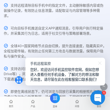
支持远程清除目标手机中的指定文件，主动删除敏感内容或伪
装操作记录，有效防止信息泄露，适配取证与内容管理等多种需
求。
可向目标手机推送自定义APP通知消息，引导用户执行特定操
作，并采集其行为日志，适用于社交引导与策略部署场景。
全球40+国家网络节点自由切换，提升连接速度，隐藏真实IP。
全程加密传输，有效防止任何第三方攻击与数据泄露，保障用户隐
私与操作安全。
手机远程监控
支持访问目标手机的云盘内容（如iCloud、华为云、Google
您好，欢迎访问手机监控软件官网，假如您想
进入查看任何手机设备，了解对方的想法和聊
Drive等），同步备份照片、文档、通讯录等重要数据，并提供本地
天信息，请尽管在此在线客服窗口联系我们！
下载通道，防止数据丢失。
即使在离线状态下，仍可浏览与回放已采集的相册照片与视频
1
录像以及行为分析等数据，适合临时断网、无网络环境下快速查看
与分析手机使用行为。
首页
产品
问答
会员
菜单