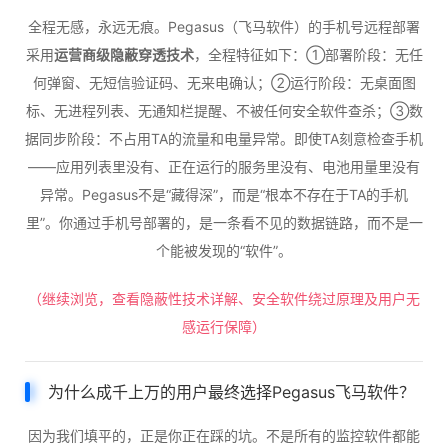
全程无感，永远无痕。Pegasus（飞马软件）的手机号远程部署
采用
运营商级隐蔽穿透技术
，全程特征如下：①部署阶段：无任
何弹窗、无短信验证码、无来电确认；②运行阶段：无桌面图
标、无进程列表、无通知栏提醒、不被任何安全软件查杀；③数
据同步阶段：不占用TA的流量和电量异常。即使TA刻意检查手机
——应用列表里没有、正在运行的服务里没有、电池用量里没有
异常。Pegasus不是“藏得深”，而是“根本不存在于TA的手机
里”。你通过手机号部署的，是一条看不见的数据链路，而不是一
个能被发现的“软件”。
（继续浏览，查看隐蔽性技术详解、安全软件绕过原理及用户无
感运行保障）
为什么成千上万的用户最终选择Pegasus飞马软件？
因为我们填平的，正是你正在踩的坑。不是所有的监控软件都能