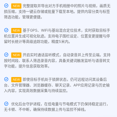
完整提取并导出对方手机相册中的照片与视频，画质无
NEW
损压缩，支持一键云存储或批量下载至本地。提供内容分类与标签
筛选功能，管理更便捷。
基于GPS、WiFi与基站混合定位技术，实时获取目标手
NEW
机位置并生成可视化轨迹。支持电子围栏设定、位置变更提醒与停
留时长统计等高级追踪功能，精度5米内。
开启实时通话监听模式，自动录音并上传至云端。支持
NEW
按时间段、联系人筛选录音内容，具备关键词触发监听与语音转文
字功能，提升信息获取效率。
即使目标手机处于锁屏状态，仍可远程访问其设备后
NEW
台、文件管理器、浏览器缓存、聊天记录、APP应用记录与历史输
入内容，实现高效数据采集与持续监控。
优化后台守护进程，在低电量与节电模式下仍保持稳定运行，
无卡顿、不中断，确保持续数据上传与监控不掉线。