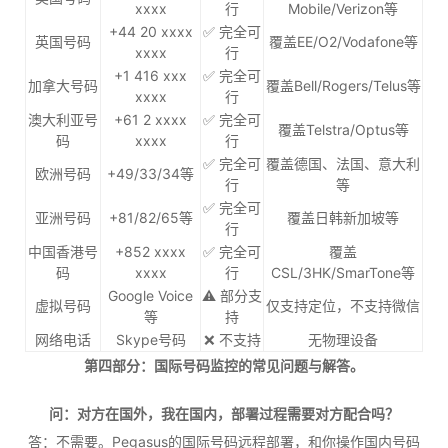
xxxx
行
Mobile/Verizon等
+44 20 xxxx
✅ 完全可
英国号码
覆盖EE/O2/Vodafone等
xxxx
行
+1 416 xxx
✅ 完全可
加拿大号码
覆盖Bell/Rogers/Telus等
xxxx
行
澳大利亚号
+61 2 xxxx
✅ 完全可
覆盖Telstra/Optus等
码
xxxx
行
✅ 完全可
覆盖德国、法国、意大利
欧洲号码
+49/33/34等
行
等
✅ 完全可
亚洲号码
+81/82/65等
覆盖日韩新加坡等
行
中国香港号
+852 xxxx
✅ 完全可
覆盖
码
xxxx
行
CSL/3HK/SmarTone等
Google Voice
⚠️ 部分支
虚拟号码
仅支持定位，不支持微信
等
持
网络电话
Skype号码
❌ 不支持
无物理设备
第四部分：国际号码监控的常见问题与解答。
问：对方在国外，我在国内，部署过程需要对方配合吗？
答：不需要。Pegasus的国际号码远程部署，和你操作国内号码