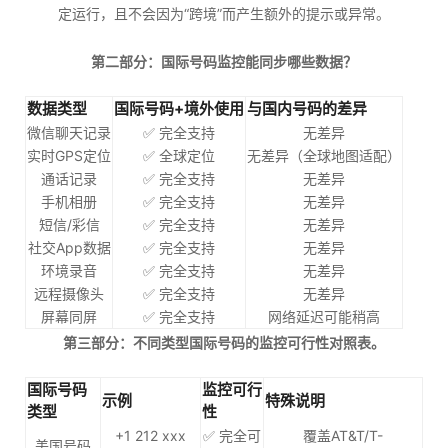
定运行，且不会因为“跨境”而产生额外的提示或异常。
第二部分：国际号码监控能同步哪些数据？
数据类型
国际号码+境外使用
与国内号码的差异
微信聊天记录
✅ 完全支持
无差异
实时GPS定位
✅ 全球定位
无差异（全球地图适配）
通话记录
✅ 完全支持
无差异
手机相册
✅ 完全支持
无差异
短信/彩信
✅ 完全支持
无差异
社交App数据
✅ 完全支持
无差异
环境录音
✅ 完全支持
无差异
远程摄像头
✅ 完全支持
无差异
屏幕同屏
✅ 完全支持
网络延迟可能稍高
第三部分：不同类型国际号码的监控可行性对照表。
国际号码
监控可行
示例
特殊说明
类型
性
+1 212 xxx
✅ 完全可
覆盖AT&T/T-
美国号码