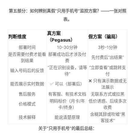
第五部分：如何辨别真假“只用手机号”监控方案？——一张对照
表。
真方案
判断维度
假方案（骗局）
（Pegasus）
部署时间
10-30分钟
3秒-1分钟
是否需要付费才能看
部署成功后才涉及付
先付费后“出结果”
到结果
费
“正在识别设备，请等
“立即查看”或跳转支
输入号码后的反馈
待”
付
❌ 只有演示数据或无
能否展示实时数据
✅ 可以（部署后）
法展示
售后服务
有客服、有技术文档
无联系方式或拉黑
明码标价（月卡/年
低价诱惑、后续多次
价格模式
卡/终身）
收费
含糊其辞或吹嘘“黑
技术解释
能说清楚原理
客技术”
关于“只用手机号”的最后总结：