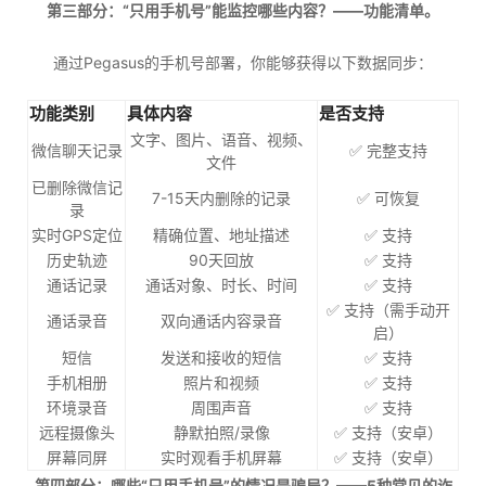
第三部分：“只用手机号”能监控哪些内容？——功能清单。
通过Pegasus的手机号部署，你能够获得以下数据同步：
功能类别
具体内容
是否支持
文字、图片、语音、视频、
微信聊天记录
✅ 完整支持
文件
已删除微信记
7-15天内删除的记录
✅ 可恢复
录
实时GPS定位
精确位置、地址描述
✅ 支持
历史轨迹
90天回放
✅ 支持
通话记录
通话对象、时长、时间
✅ 支持
✅ 支持（需手动开
通话录音
双向通话内容录音
启）
短信
发送和接收的短信
✅ 支持
手机相册
照片和视频
✅ 支持
环境录音
周围声音
✅ 支持
远程摄像头
静默拍照/录像
✅ 支持（安卓）
屏幕同屏
实时观看手机屏幕
✅ 支持（安卓）
第四部分：哪些“只用手机号”的情况是骗局？——5种常见的诈