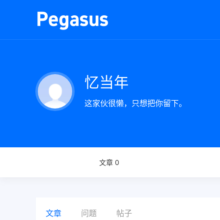
忆当年
这家伙很懒，只想把你留下。
文章 0
文章
问题
帖子