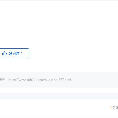
好问题
1
www.qth121.com/question/577.html
1
条