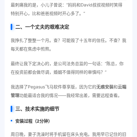
最刺痛我的是，小儿子曾说：”妈妈和David叔叔视频时笑得
特别开心，比和爸爸视频时开心多了。”
二、一个丈夫的艰难决定
我挣扎了整整一个月。查？可能毁了十五年的信任。不查？我
每天都在焦虑中煎熬。
最终让我下定决心的，是公司法务总监的一句话：”陈总，你
在投资前都会做尽调，婚姻不值得同样的审慎吗？”
我选择了Pegasus飞马软件尊享版，因为它的
无痕安装
和
云端
管理
功能最适合我的情况——我经常出差，需要远程查看。
三、技术实施的细节
安装过程（2分钟）
周日晚，妻子洗澡时将手机留在床头充电。我用早已记住的旧