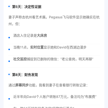
第5天：决定性证据
妻子声称去杭州看艺术展。Pegasus飞马软件显示她确实在杭
州，但：
酒店入住记录是
大床房
当晚11点，
实时位置
显示她和David在西湖边漫步
社交监控
捕捉到已删除的微信：”老公查岗，明天再聊”
第8天：财务发现
通过
屏幕同步
功能，我看到妻子在查看银行转账记录：
近半年向David个人账户转账87万元，备注均为”布展费”