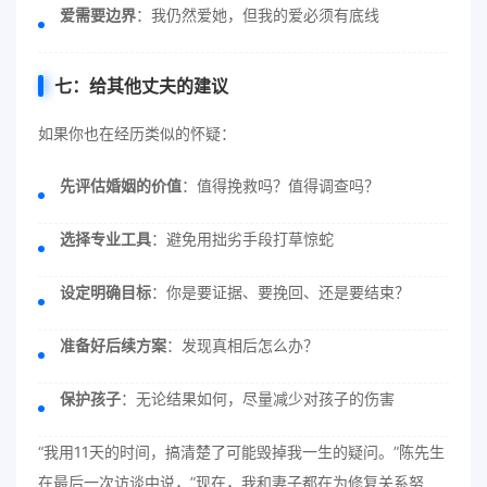
爱需要边界
：我仍然爱她，但我的爱必须有底线
七：给其他丈夫的建议
如果你也在经历类似的怀疑：
先评估婚姻的价值
：值得挽救吗？值得调查吗？
选择专业工具
：避免用拙劣手段打草惊蛇
设定明确目标
：你是要证据、要挽回、还是要结束？
准备好后续方案
：发现真相后怎么办？
保护孩子
：无论结果如何，尽量减少对孩子的伤害
“我用11天的时间，搞清楚了可能毁掉我一生的疑问。”陈先生
在最后一次访谈中说，”现在，我和妻子都在为修复关系努