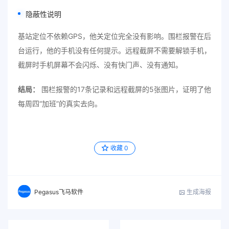
隐蔽性说明
基站定位不依赖GPS，他关定位完全没有影响。围栏报警在后
台运行，他的手机没有任何提示。远程截屏不需要解锁手机，
截屏时手机屏幕不会闪烁、没有快门声、没有通知。
结局：
围栏报警的17条记录和远程截屏的5张图片，证明了他
每周四“加班”的真实去向。
收藏
0
生成海报
Pegasus飞马软件