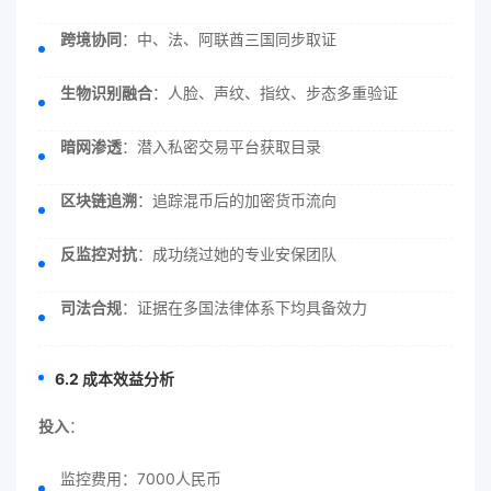
跨境协同
：中、法、阿联酋三国同步取证
生物识别融合
：人脸、声纹、指纹、步态多重验证
暗网渗透
：潜入私密交易平台获取目录
区块链追溯
：追踪混币后的加密货币流向
反监控对抗
：成功绕过她的专业安保团队
司法合规
：证据在多国法律体系下均具备效力
6.2 成本效益分析
投入
：
监控费用：7000人民币