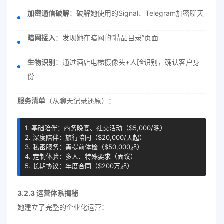
加密通信破解
：破解她使用的Signal、Telegram加密聊天
暗网接入
：发现她在暗网的“精品目录”页面
生物识别
：通过酒店电梯摄像头+人脸识别，确认客户身
份
服务清单
（从聊天记录还原）：
1. 基础陪伴：商务晚宴、社交活动（$5,000/晚）

2. 深度陪伴：旅行陪同（$20,000/天起）

3. 私密服务：需提前体检（$50,000起）

4. 定制体验：多人、特殊要求（面议）

5. 长期协议：年度合同（$200万起）
3.2.3 运营体系揭秘
她建立了完整的企业化运营：