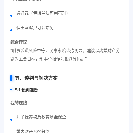
通奸罪（伊斯兰法可判石刑）
但王室客户可获豁免
综合建议
：
“刑事诉讼风险中等，民事索赔优势明显。建议以离婚财产分
割为主要目标，刑事举报作为谈判筹码。”
五、谈判与解决方案
5.1 谈判准备
我的底线
：
儿子抚养权及教育基金保全
婚内财产70%分割