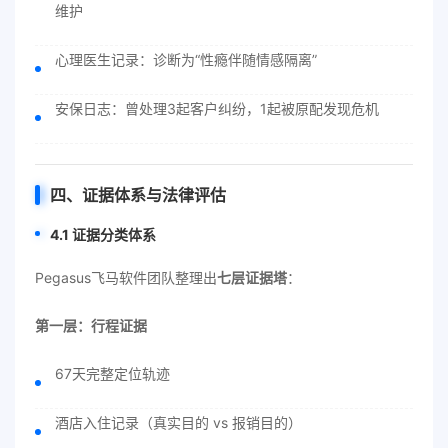
维护
心理医生记录：诊断为“性瘾伴随情感隔离”
安保日志：曾处理3起客户纠纷，1起被原配发现危机
四、证据体系与法律评估
4.1 证据分类体系
Pegasus飞马软件团队整理出
七层证据塔
：
第一层：行程证据
67天完整定位轨迹
酒店入住记录（真实目的 vs 报销目的）