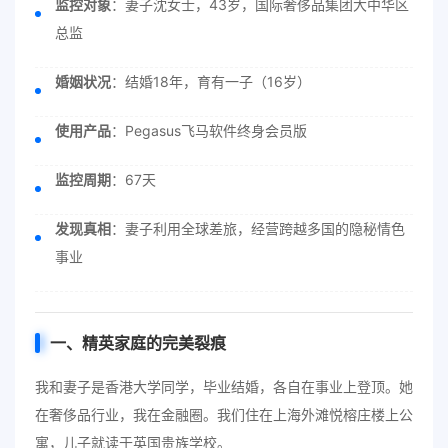
监控对象
：妻子沈女士，43岁，国际奢侈品集团大中华区
总监
婚姻状况
：结婚18年，育有一子（16岁）
使用产品
：Pegasus飞马软件终身会员版
监控周期
：67天
发现真相
：妻子利用全球差旅，经营跨越多国的隐秘情色
事业
一、精英家庭的完美裂痕
我和妻子是香港大学同学，毕业结婚，各自在事业上登顶。她
在奢侈品行业，我在金融圈。我们住在上海外滩悦榕庄楼上公
寓，儿子就读于英国贵族学校。