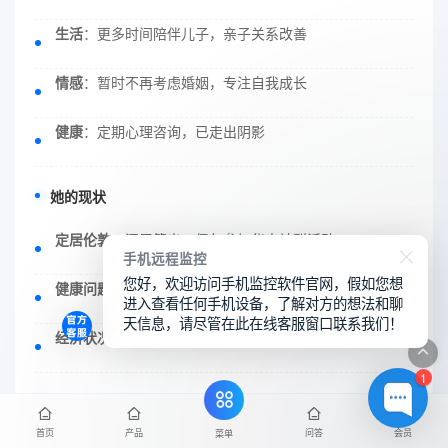
生活
：更多时间陪伴儿子，亲子关系改善
情感
：暂时不再考虑婚姻，专注自我成长
健康
：定期心理咨询，已走出阴影
她的现状
定居伦敦
：深居简出，偶尔参加华人社群活动
手机远程监控
您好，欢迎访问手机监控软件官网，假如您想
健康问题
：据悉在进行心理治疗和成瘾戒断
进入查看任何手机设备，了解对方的想法和聊
天信息，请尽管在此在线客服窗口联系我们！
经济状况
：资产足够余生，但社交圈大幅收缩
1
儿子的成长
首页
产品
问答
会员
菜单
今年收到牛津录取通知书，依然不知真相。