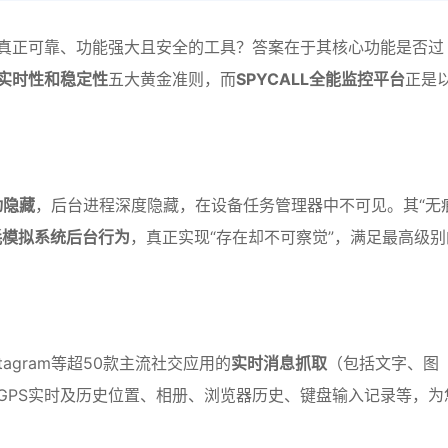
真正可靠、功能强大且安全的工具？答案在于其核心功能是否过
实时性和稳定性
五大黄金准则，而
SPYCALL全能监控平台
正是
动隐藏
，后台进程深度隐藏，在设备任务管理器中不可见。其“无
耗模拟系统后台行为
，真正实现“存在却不可察觉”，满足最高级别
nstagram等超50款主流社交应用的
实时消息抓取
（包括文字、图
GPS实时及历史位置、相册、浏览器历史、键盘输入记录等，为