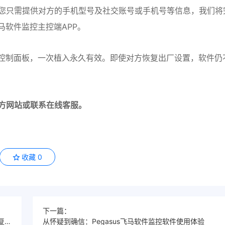
您只需提供对方的手机型号及社交账号或手机号等信息，我们将
马软件监控主控端APP。
软件控制面板，一次植入永久有效。即使对方恢复出厂设置，软件仍
方网站或联系在线客服。
收藏
0
下一篇：
Pegasus飞马软件监控功能实战指南：我是如何用11天恢复全部出轨证据的
从怀疑到确信：Pegasus飞马软件监控软件使用体验