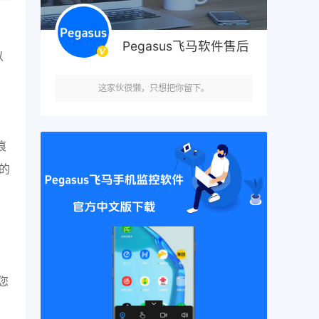
Pegasus飞马软件售后
以
这家伙很懒，只想把你留下。
痕
的
您