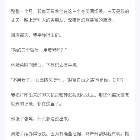
整整一个月，我每天看着他在这三个身份间切换。白天是我的
丈夫，晚上是别人的男朋友，深夜是幻想暴富的赌徒。
摊牌那天，我平静得出奇。
“你的三个微信，用着累吗？”
他脸色瞬间惨白，下意识去摸手机。
“不用看了，‘往事随风’是你，‘财富自由之路’也是你，对吧？”
我把打印出来的聊天记录和转账截图推过去。那些他每次聊完
就删的记录，都在这里了。
他张了张嘴，什么都没说出来。
离婚手续办得很快。因为有确凿证据，财产分割对我有利。搬