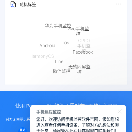
随机标签
华为手机监控
vivo手机监
控
ios
OPPO
Android
手机监
Facebook
控
HarmonyOS
Line
无感同屏监
微信监控
控
使用 Pegasus飞马软件 无需对方同意的远程同屏
手机远程监控
您好，欢迎访问手机监控软件官网，假如您想
对方无察觉远程控制手机， 远程控制手机的软件，手机监测另一部手机软件，
进入查看任何手机设备，了解对方的想法和聊
远程查看对方微信聊天
天信息，请尽管在此在线客服窗口联系我们！