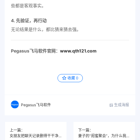
些都是客观事实。
4. 先验证，再行动
无论结果是什么，都比猜来猜去强。
Pegasus飞马软件官网：
www.qth121.com
收藏
0
生成海报
Pegasus飞马软件
上一篇：
下一篇：
女朋友把聊天记录删得干干净净，我偷偷装了监控
妻子的“闺蜜聚会”，为什么我越来越不信了