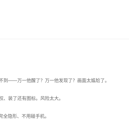
不到——万一他醒了？万一他发现了？画面太尴尬了。
权、装了还有图标。风险太大。
、完全隐形、不用碰手机。