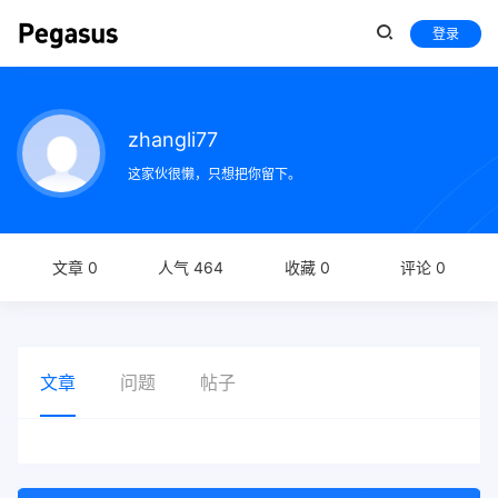
登录
zhangli77
这家伙很懒，只想把你留下。
文章 0
人气 464
收藏 0
评论 0
文章
问题
帖子